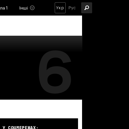
ла 1
Інші
Укр
Рус
6
 У СОЦМЕРЕЖАХ: