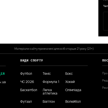
Чит
Матеріали сайту призначені для осіб старше 21 року (21+)
ВИДИ СПОРТУ
ПО
Футбол
Теніс
Бокс
Про
ДІЛ
Ред
ЧС 2026
Формула 1
Хокей
4.ua
Рек
Баскетбол
Легка
Олімпіада
атлетика
Футзал
Біатлон
Волейбол