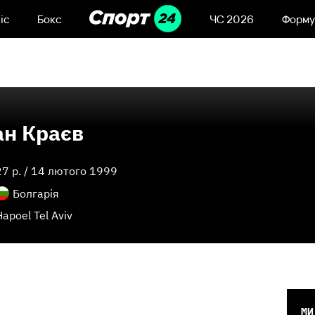
іс
Бокс
ЧС 2026
Форму
ан Краєв
27
p. /
14 лютого 1999
Болгарія
Hapoel Tel Aviv
МИ