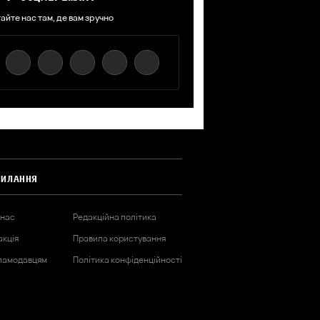
айте нас там, де вам зручно
СИЛАННЯ
 нас
Редакційна політика
акція
Правила користування
ламодавцям
Політика конфіденційності