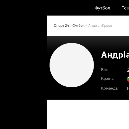
Футбол
Тен
Спорт 24
Футбол
Андріан Краєв
Андрі
Вік:
Країна:
Команда: