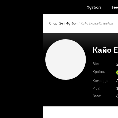
Футбол
Тен
Спорт 24
Футбол
Кайо Енріке Олівейра
Кайо Е
Вік:
Країна:
Команда:
Ріст:
Вага: