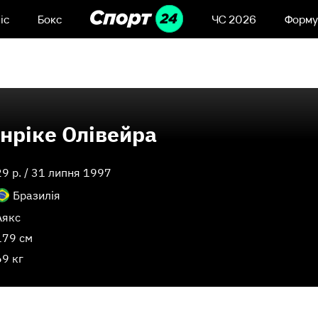
іс
Бокс
ЧС 2026
Форму
нріке Олівейра
29
p. /
31 липня 1997
Бразилія
Аякс
179 см
69 кг