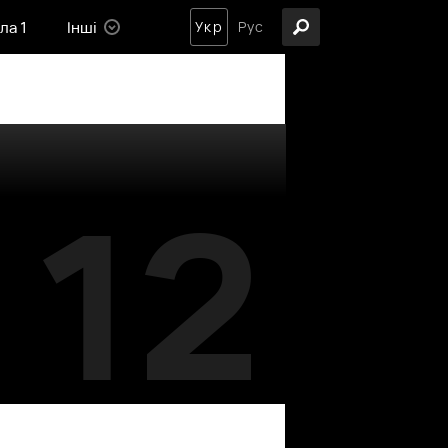
ла 1
Інші
Укр
Рус
12