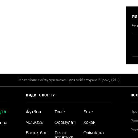
МИ
Чит
Матеріали сайту призначені для осіб старше 21 року (21+)
ВИДИ СПОРТУ
ПО
Футбол
Теніс
Бокс
Про
ДІЛ
Ред
ЧС 2026
Формула 1
Хокей
4.ua
Рек
Баскетбол
Легка
Олімпіада
атлетика