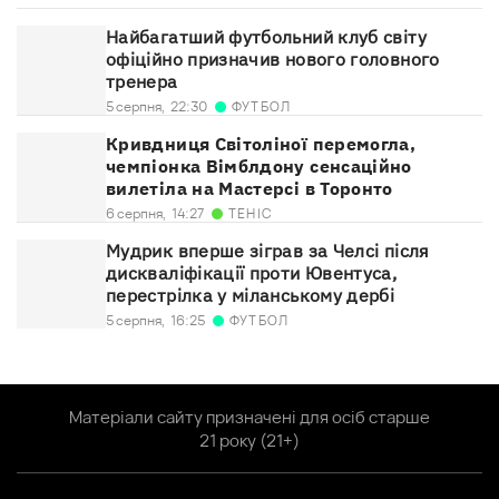
Найбагатший футбольний клуб світу
офіційно призначив нового головного
тренера
ФУТБОЛ
5 серпня,
22:30
Кривдниця Світоліної перемогла,
чемпіонка Вімблдону сенсаційно
вилетіла на Мастерсі в Торонто
ТЕНІС
6 серпня,
14:27
Мудрик вперше зіграв за Челсі після
дискваліфікації проти Ювентуса,
перестрілка у міланському дербі
ФУТБОЛ
5 серпня,
16:25
Матеріали сайту призначені для осіб старше
21 року (21+)