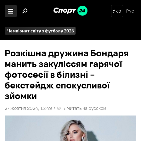
Укр
Рус
Чемпіонат світу з футболу 2026
Розкішна дружина Бондаря
манить закуліссям гарячої
фотосесії в білизні –
бекстейдж спокусливої
зйомки
27 жовтня 2024, 13:49
/
/
Читать на русском