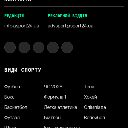
РЕДАКЦІЯ
РЕКЛАМНИЙ ВІДДІЛ
info@sport24.ua
advsport@sport24.ua
ВИДИ СПОРТУ
Футбол
ЧС 2026
Теніс
Бокс
Формула 1
Хокей
Баскетбол
Легка атлетика
Олімпіада
Футзал
Біатлон
Волейбол
Шахи
Інші види спорту