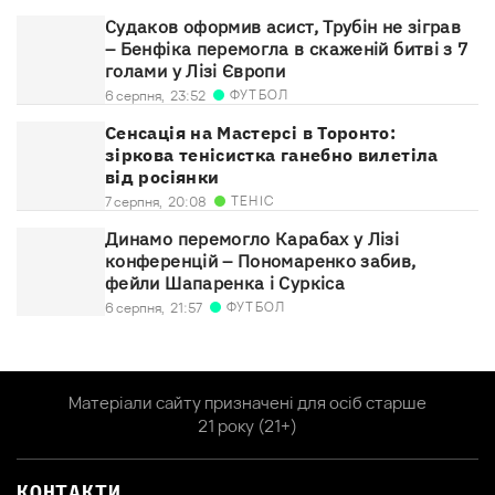
Судаков оформив асист, Трубін не зіграв
– Бенфіка перемогла в скаженій битві з 7
голами у Лізі Європи
ФУТБОЛ
6 серпня,
23:52
Сенсація на Мастерсі в Торонто:
зіркова тенісистка ганебно вилетіла
від росіянки
ТЕНІС
7 серпня,
20:08
Динамо перемогло Карабах у Лізі
конференцій – Пономаренко забив,
фейли Шапаренка і Суркіса
ФУТБОЛ
6 серпня,
21:57
Матеріали сайту призначені для осіб старше
21 року (21+)
КОНТАКТИ