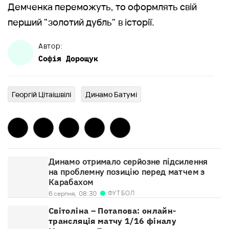
Демченка переможуть, то оформлять свій
перший "золотий дубль" в історії.
Автор:
Софія
Дорощук
Георгій Цітаішвілі
Динамо Батумі
Динамо отримало серйозне підсилення
на проблемну позицію перед матчем з
Карабахом
ФУТБОЛ
6 серпня,
08:30
Світоліна – Потапова: онлайн-
трансляція матчу 1/16 фіналу