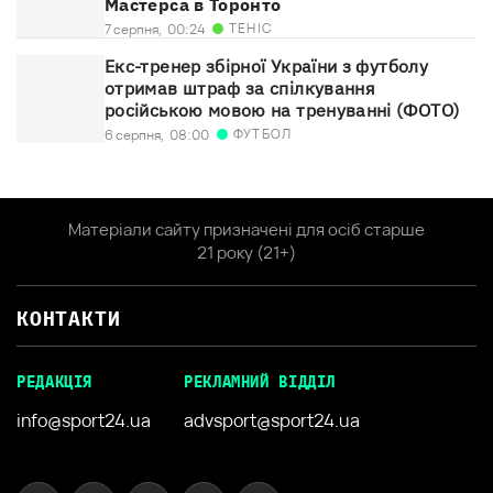
Мастерса в Торонто
ТЕНІС
7 серпня,
00:24
Екс-тренер збірної України з футболу
отримав штраф за спілкування
російською мовою на тренуванні (ФОТО)
ФУТБОЛ
6 серпня,
08:00
Матеріали сайту призначені для осіб старше
21 року (21+)
КОНТАКТИ
РЕДАКЦІЯ
РЕКЛАМНИЙ ВІДДІЛ
info@sport24.ua
advsport@sport24.ua