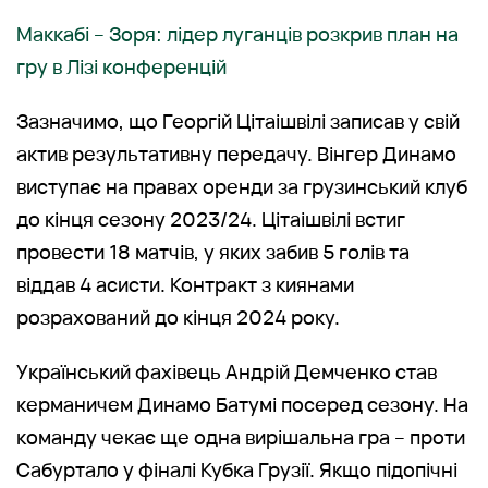
Маккабі – Зоря: лідер луганців розкрив план на
гру в Лізі конференцій
Зазначимо, що Георгій Цітаішвілі записав у свій
актив результативну передачу. Вінгер Динамо
виступає на правах оренди за грузинський клуб
до кінця сезону 2023/24. Цітаішвілі встиг
провести 18 матчів, у яких забив 5 голів та
віддав 4 асисти. Контракт з киянами
розрахований до кінця 2024 року.
Український фахівець Андрій Демченко став
керманичем Динамо Батумі посеред сезону. На
команду чекає ще одна вирішальна гра – проти
Сабуртало у фіналі Кубка Грузії. Якщо підопічні