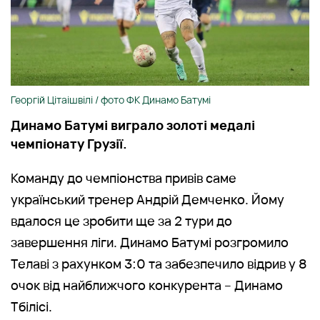
Георгій Цітаішвілі / фото ФК Динамо Батумі
Динамо Батумі виграло золоті медалі
чемпіонату Грузії.
Команду до чемпіонства привів саме
український тренер Андрій Демченко. Йому
вдалося це зробити ще за 2 тури до
завершення ліги. Динамо Батумі розгромило
Телаві з рахунком 3:0 та забезпечило відрив у 8
очок від найближчого конкурента – Динамо
Тбілісі.