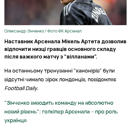
Олександр Зінченко / Фото ФК Арсенал
Наставник Арсенала Мікель Артета дозволив
відпочити низці гравців основного складу
після важкого матчу з "вілланами".
На останньому тренуванні "канонірів" були
відсутні чимало зірок лондонців, повідомляє
Football Daily
.
"Зінченко виводить команду на абсолютно
новий рівень": голкіпер Арсенала – про роль
українця