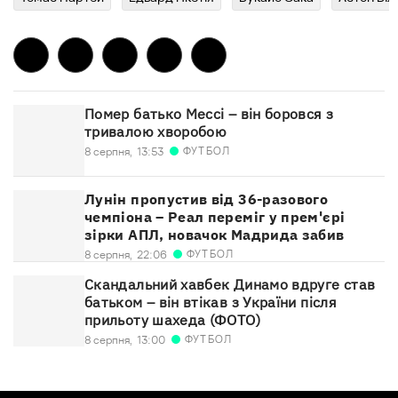
Помер батько Мессі – він боровся з
тривалою хворобою
ФУТБОЛ
8 серпня,
13:53
Лунін пропустив від 36-разового
чемпіона – Реал переміг у прем'єрі
зірки АПЛ, новачок Мадрида забив
ФУТБОЛ
8 серпня,
22:06
Скандальний хавбек Динамо вдруге став
батьком – він втікав з України після
прильоту шахеда (ФОТО)
ФУТБОЛ
8 серпня,
13:00