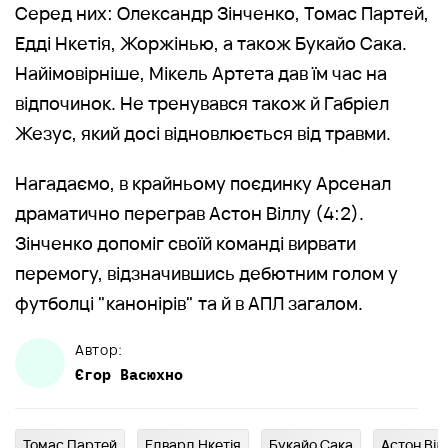
Серед них: Олександр Зінченко, Томас Партей,
Едді Нкетія, Жоржінью, а також Букайо Сака.
Найімовірніше, Мікель Артета дав їм час на
відпочинок. Не тренувався також й Габріел
Жезус, який досі відновлюється від травми.
Нагадаємо, в крайньому поєдинку Арсенал
драматично переграв Астон Віллу (4:2).
Зінченко допоміг своїй команді вирвати
перемогу, відзначившись дебютним голом у
футболці "канонірів" та й в АПЛ загалом.
Автор:
Єгор
Васюхно
Томас Партей
Едвард Нкетія
Букайо Сака
Астон Віл