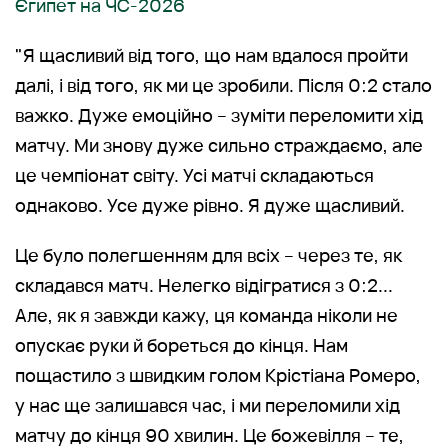
Єгипет на ЧС-2026
"Я щасливий від того, що нам вдалося пройти
далі, і від того, як ми це зробили. Після 0:2 стало
важко. Дуже емоційно – зуміти переломити хід
матчу. Ми знову дуже сильно страждаємо, але
це чемпіонат світу. Усі матчі складаються
однаково. Усе дуже рівно. Я дуже щасливий.
Це було полегшенням для всіх – через те, як
складався матч. Нелегко відігратися з 0:2...
Але, як я завжди кажу, ця команда ніколи не
опускає руки й бореться до кінця. Нам
пощастило з швидким голом Крістіана Ромеро,
у нас ще залишався час, і ми переломили хід
матчу до кінця 90 хвилин. Це божевілля – те,