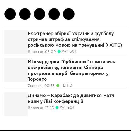
Екс-тренер збірної України з футболу
отримав штраф за спілкування
російською мовою на тренуванні (ФОТО)
ФУТБОЛ
6 серпня,
08:00
Мільярдерка "бубликом" принизила
екс-росіянку, колишня Сіннера
програла в дербі безпрапорних у
Торонто
ТЕНІС
7 серпня,
00:55
Динамо – Карабах: де дивитися матч
киян у Лізі конференцій
ФУТБОЛ
6 серпня,
17:45