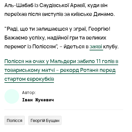
Аль-Шабаб із Саудівської Аравії, куди він
переїхав після виступів за київське Динамо.
"Раді, що ти залишаєшся у зграї, Георгію!
Бажаємо успіху, надійної гри та великих
перемог із Поліссям", – йдеться в
заяві
клубу.
Полісся на очах у Мальдери забило 11 голів в
товариському матчі – рекорд Ротаня перед
стартом єврокубків
Автор:
Іван
Жукевич
Полісся
Георгій Бущан