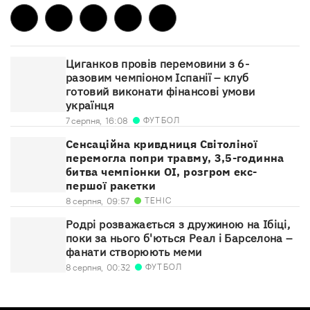
Циганков провів перемовини з 6-
разовим чемпіоном Іспанії – клуб
готовий виконати фінансові умови
українця
ФУТБОЛ
7 серпня,
16:08
Сенсаційна кривдниця Світоліної
перемогла попри травму, 3,5-годинна
битва чемпіонки ОІ, розгром екс-
першої ракетки
ТЕНІС
8 серпня,
09:57
Родрі розважається з дружиною на Ібіці,
поки за нього б'ються Реал і Барселона –
фанати створюють меми
ФУТБОЛ
8 серпня,
00:32