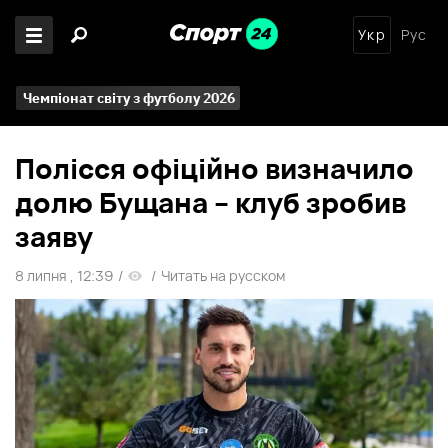
Укр
Рус
Чемпіонат світу з футболу 2026
Полісся офіційно визначило
долю Бущана – клуб зробив
заяву
8 липня , 12:39
/
/
Читать на русском