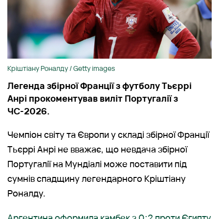
Кріштіану Роналду / Getty images
Легенда збірної Франції з футболу Тьєррі
Анрі прокоментував виліт Португалії з
ЧС-2026.
Чемпіон світу та Європи у складі збірної Франції
Тьєррі Анрі не вважає, що невдача збірної
Португалії на Мундіалі може поставити під
сумнів спадщину легендарного Кріштіану
Роналду.
Аргентина оформила камбек з 0:2 проти Єгипту