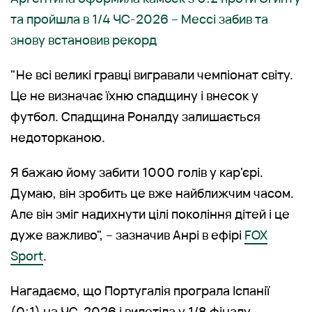
та пройшла в 1/4 ЧС-2026 – Мессі забив та
знову встановив рекорд
"Не всі великі гравці вигравали чемпіонат світу.
Це не визначає їхню спадщину і внесок у
футбол. Спадщина Роналду залишається
недоторканою.
Я бажаю йому забити 1000 голів у кар'єрі.
Думаю, він зробить це вже найближчим часом.
Але він зміг надихнути цілі покоління дітей і це
дуже важливо", – зазначив Анрі в ефірі
FOX
Sport
.
Нагадаємо, що Португалія програла Іспанії
(0:1) на ЧС-2026 і вилетіла у 1/8 фіналу.