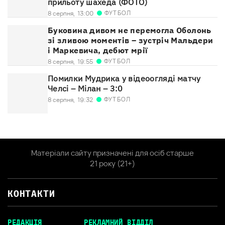
прильоту шахеда (ФОТО)
ФУТБОЛ
8 серпня,
13:00
Буковина дивом не перемогла Оболонь
зі зливою моментів – зустріч Мальдери
і Маркевича, дебют мрії
ФУТБОЛ
8 серпня,
19:55
Помилки Мудрика у відеоогляді матчу
Челсі – Мілан – 3:0
ФУТБОЛ
8 серпня,
19:32
Матеріали сайту призначені для осіб старше
21 року (21+)
КОНТАКТИ
РЕДАКЦІЯ
РЕКЛАМНИЙ ВІДДІЛ