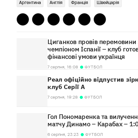
Аргентина
Англія
Франція
Швейцарія
Циганков провів перемовини 
чемпіоном Іспанії – клуб гот
фінансові умови українця
7 серпня,
16:08
ФУТБОЛ
Реал офіційно відпустив зір
клуб Серії А
7 серпня,
19:28
ФУТБОЛ
Гол Пономаренка та вилучення
матчу Динамо – Карабах – 1:
6 серпня,
23:23
ФУТБОЛ