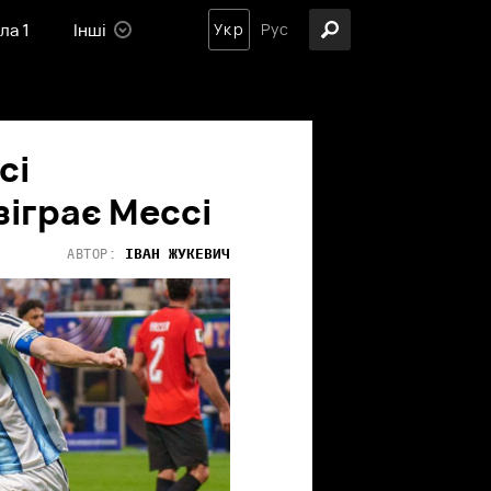
ла 1
Інші
Укр
Рус
сі
зіграє Мессі
ІВАН
ЖУКЕВИЧ
АВТОР: