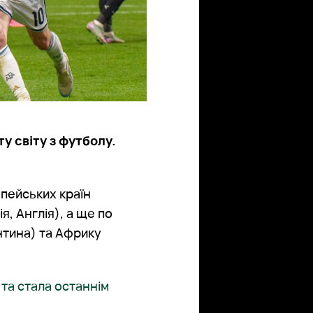
у світу з футболу.
пейських країн
я, Англія), а ще по
нтина) та Африку
 та стала останнім