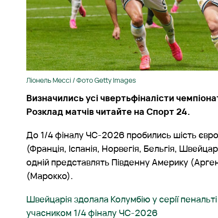
Ліонель Мессі / Фото Getty Images
Визначились усі чвертьфіналісти чемпіонат
Розклад матчів читайте на Спорт 24.
До 1/4 фіналу ЧС-2026 пробились шість євро
(Франція, Іспанія, Норвегія, Бельгія, Швейцарі
одній представлять Південну Америку (Арге
(Марокко).
Швейцарія здолала Колумбію у серії пенальті
учасником 1/4 фіналу ЧС-2026