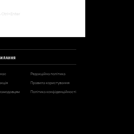
ь Ctrl+Enter
СИЛАННЯ
 нас
Редакційна політика
акція
Правила користування
ламодавцям
Політика конфіденційності