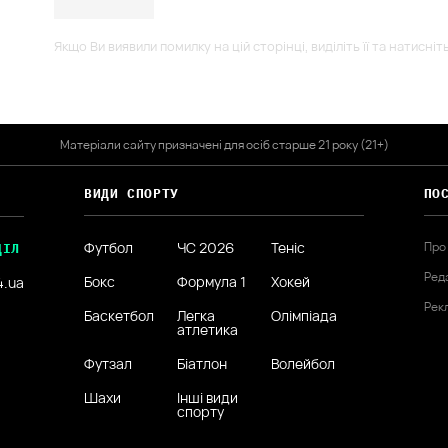
Якщо Ви виявили помилку на цій сторінці, виділіть її та натисніт
Матеріали сайту призначені для осіб старше 21 року (21+)
ВИДИ СПОРТУ
ПО
Футбол
ЧС 2026
Теніс
Про
ДІЛ
Ред
Бокс
Формула 1
Хокей
4.ua
Рек
Баскетбол
Легка
Олімпіада
атлетика
Футзал
Біатлон
Волейбол
Шахи
Інші види
спорту