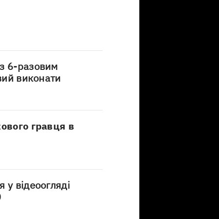
з 6-разовим
овий виконати
кового гравця в
 у відеоогляді
0