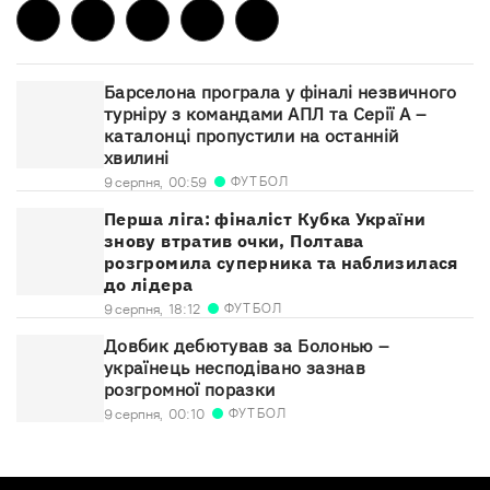
Барселона програла у фіналі незвичного
турніру з командами АПЛ та Серії А –
каталонці пропустили на останній
хвилині
ФУТБОЛ
9 серпня,
00:59
Перша ліга: фіналіст Кубка України
знову втратив очки, Полтава
розгромила суперника та наблизилася
до лідера
ФУТБОЛ
9 серпня,
18:12
Довбик дебютував за Болонью –
українець несподівано зазнав
розгромної поразки
ФУТБОЛ
9 серпня,
00:10