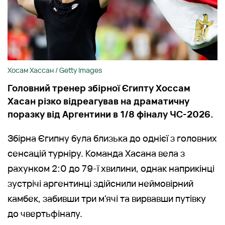
Хосам Хассан / Getty Images
Головний тренер збірної Єгипту Хоссам
Хасан різко відреагував на драматичну
поразку від Аргентини в 1/8 фіналу ЧС-2026.
Збірна Єгипну була близька до однієї з головних
сенсацій турніру. Команда Хасана вела з
рахунком 2:0 до 79-ї хвилини, однак наприкінці
зустрічі аргентинці здійснили неймовірний
камбек, забивши три м'ячі та вирвавши путівку
до чвертьфіналу.