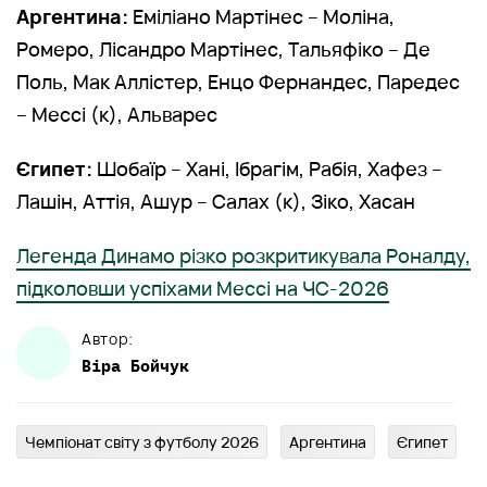
Аргентина:
Еміліано Мартінес – Моліна,
Ромеро, Лісандро Мартінес, Тальяфіко – Де
Поль, Мак Аллістер, Енцо Фернандес, Паредес
– Мессі (к), Альварес
Єгипет:
Шобаїр – Хані, Ібрагім, Рабія, Хафез –
Лашін, Аттія, Ашур – Салах (к), Зіко, Хасан
Легенда Динамо різко розкритикувала Роналду,
підколовши успіхами Мессі на ЧС-2026
Автор:
Віра
Бойчук
Чемпіонат світу з футболу 2026
Аргентина
Єгипет