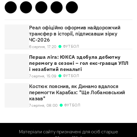
Реал офіційно оформив найдорожчий
трансфер в історії, підписавши зірку
ЧС-2026
ФУТБОЛ
6 серпня,
17:20
Перша ліга: ЮКСА здобула дебютну
перемогу в сезоні – гол екс-гравця УПЛ
і незабитий пенальті
ФУТБОЛ
7 серпня,
15:09
Костюк пояснив, як Динамо вдалося
перемогти Карабах: "Ще Лобановський
казав"
ФУТБОЛ
7 серпня,
08:00
Матеріали сайту призначені для осіб старше