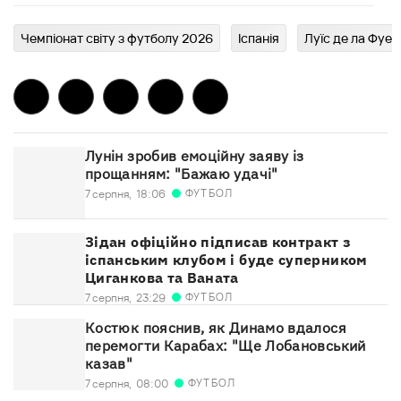
Чемпіонат світу з футболу 2026
Іспанія
Луїс де ла Фуен
Лунін зробив емоційну заяву із
прощанням: "Бажаю удачі"
ФУТБОЛ
7 серпня,
18:06
Зідан офіційно підписав контракт з
іспанським клубом і буде суперником
Циганкова та Ваната
ФУТБОЛ
7 серпня,
23:29
Костюк пояснив, як Динамо вдалося
перемогти Карабах: "Ще Лобановський
казав"
ФУТБОЛ
7 серпня,
08:00