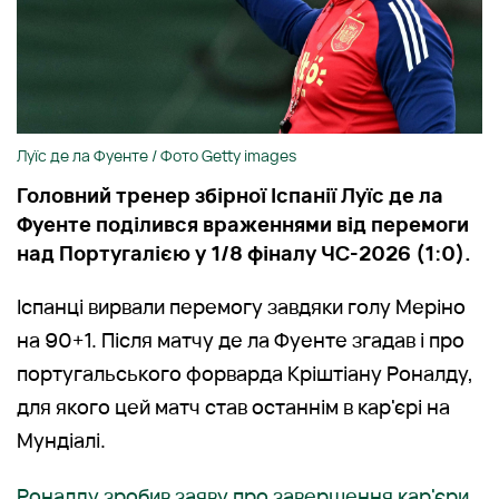
Луїс де ла Фуенте / Фото Getty images
Головний тренер збірної Іспанії Луїс де ла
Фуенте поділився враженнями від перемоги
над Португалією у 1/8 фіналу ЧС-2026 (1:0).
Іспанці вирвали перемогу завдяки голу Меріно
на 90+1. Після матчу де ла Фуенте згадав і про
португальського форварда Кріштіану Роналду,
для якого цей матч став останнім в кар'єрі на
Мундіалі.
Роналду зробив заяву про завершення кар'єри