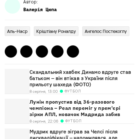
Автор:
Валерія
Цюпа
Аль-Наср
Кріштіану Роналду
Ангелос Постекоглу
Скандальний хавбек Динамо вдруге став
батьком – він втікав з України після
прильоту шахеда (ФОТО)
ФУТБОЛ
8 серпня,
13:00
Лунін пропустив від 36-разового
чемпіона – Реал переміг у прем'єрі
зірки АПЛ, новачок Мадрида забив
ФУТБОЛ
8 серпня,
22:06
Мудрик вдруге зіграв за Челсі після
дискваліфікації – напомилявся, але