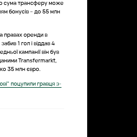
що сума трансферу може
ням бонусів – до 55 млн
а правах оренди в
забив 1 гол і віддав 4
дньої кампанії він був
даними Transfermarkt,
ко 35 млн євро.
ові" поцупили гравця з-