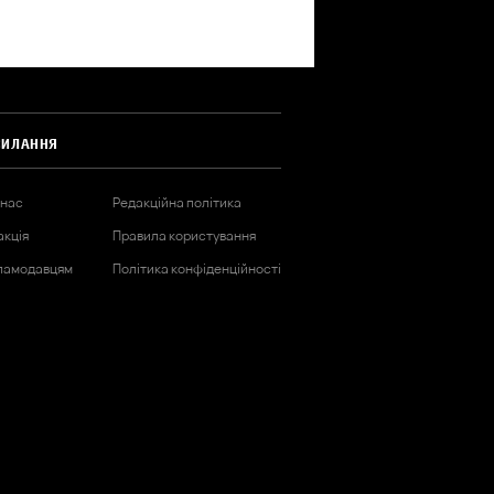
СИЛАННЯ
 нас
Редакційна політика
акція
Правила користування
ламодавцям
Політика конфіденційності