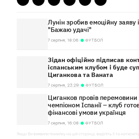
Лунін зробив емоційну заяву 
"Бажаю удачі"
7 серпня,
18:06
ФУТБОЛ
Зідан офіційно підписав кон
іспанським клубом і буде с
Циганкова та Ваната
7 серпня,
23:29
ФУТБОЛ
Циганков провів перемовини 
чемпіоном Іспанії – клуб гот
фінансові умови українця
7 серпня,
16:08
ФУТБОЛ
Якщо Ви виявили помилку на цій сторінці, виділіть її та натисніт