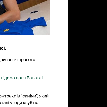
сі.
дписання правого
 відома доля Ваната і
нтракт із "синіми", який
еталі угоди клуб не