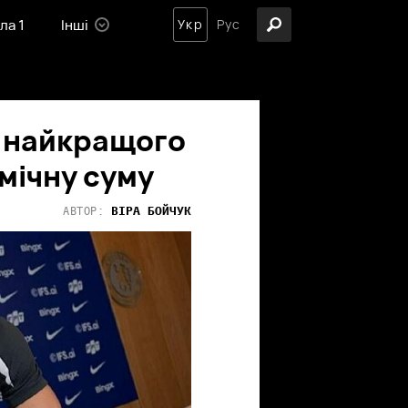
ла 1
Інші
Укр
Рус
в найкращого
смічну суму
ВІРА
БОЙЧУК
АВТОР: