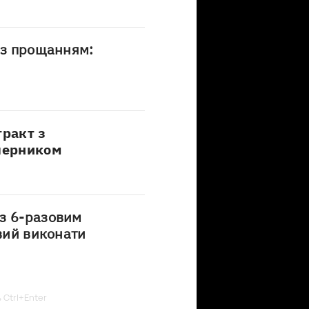
із прощанням:
тракт з
уперником
з 6-разовим
овий виконати
ь Ctrl+Enter