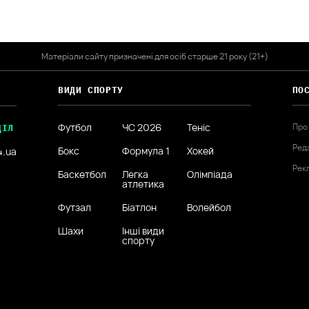
Матеріали сайту призначені для осіб старше 21 року (21+)
ВИДИ СПОРТУ
ПО
Футбол
ЧС 2026
Теніс
Про
ДІЛ
Ред
Бокс
Формула 1
Хокей
4.ua
Рек
Баскетбол
Легка
Олімпіада
атлетика
Футзал
Біатлон
Волейбол
Шахи
Інші види
спорту