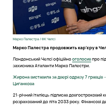
Марко Палестра / ФК Челсі
Марко Палестра продовжить кар'єру в Чел
Лондонський Челсі офіційно
оголосив
про пі
захисника Аталанти Марко Палестри.
Жирона виставила за двері одразу 7 гравців –
Циганкова
21-річний італієць підписав довгостроковий ко
розрахований до літа 2033 року. Фінансові д