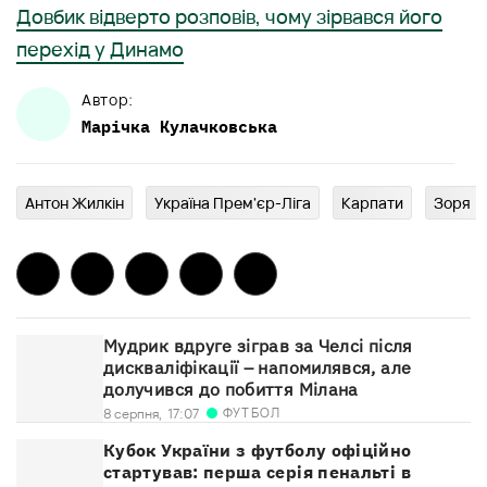
Довбик відверто розповів, чому зірвався його
перехід у Динамо
Автор:
Марічка
Кулачковська
Антон Жилкін
Україна Прем'єр-Ліга
Карпати
Зоря
Мудрик вдруге зіграв за Челсі після
дискваліфікації – напомилявся, але
долучився до побиття Мілана
ФУТБОЛ
8 серпня,
17:07
Кубок України з футболу офіційно
стартував: перша серія пенальті в