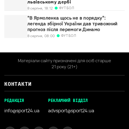
львівському дербі
ФУТБОЛ
8 серпня,
18:12
"В Ярмоленка щось не в порядку":
легенда збірної України дав тривожний
прогноз після перемоги Динамо
ФУТБОЛ
8 серпня,
08:00
Матеріали сайту призначені для осіб старше
21 року (21+)
КОНТАКТИ
РЕДАКЦІЯ
РЕКЛАМНИЙ ВІДДІЛ
info@sport24.ua
advsport@sport24.ua