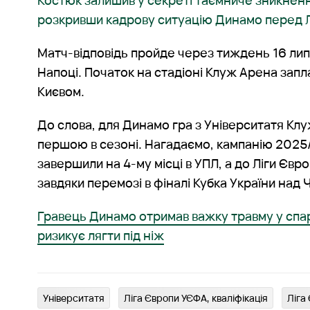
Костюк залишив у секреті таємниче зникнен
розкривши кадрову ситуацію Динамо перед 
Матч-відповідь пройде через тиждень 16 лип
Напоці. Початок на стадіоні Клуж Арена зап
Києвом.
До слова, для Динамо гра з Університатя Кл
першою в сезоні. Нагадаємо, кампанію 2025/
завершили на 4-му місці в УПЛ, а до Ліги Єв
завдяки перемозі в фіналі Кубка України над 
Гравець Динамо отримав важку травму у спари
ризикує лягти під ніж
Університатя
Ліга Європи УЄФА, кваліфікація
Ліга