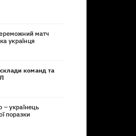
переможний матч
ика українця
 склади команд та
ПЛ
 – українець
ої поразки