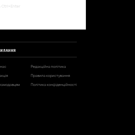
ь Ctrl+Enter
СИЛАННЯ
 нас
Редакційна політика
акція
Правила користування
ламодавцям
Політика конфіденційності