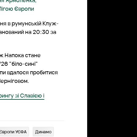
ня Ярмоленка,
Лігою Європи
ня в румунській Клуж-
ланований на 20:30 за
уж Напока стане
26 "біло-сині"
ропи вдалося пробитися
Черніговом.
нгу зі Славією і
 Європи УЄФА
Динамо