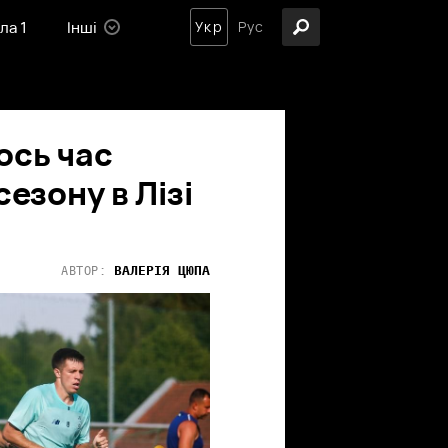
ла 1
Інші
Укр
Рус
ось час
езону в Лізі
ВАЛЕРІЯ
ЦЮПА
АВТОР: