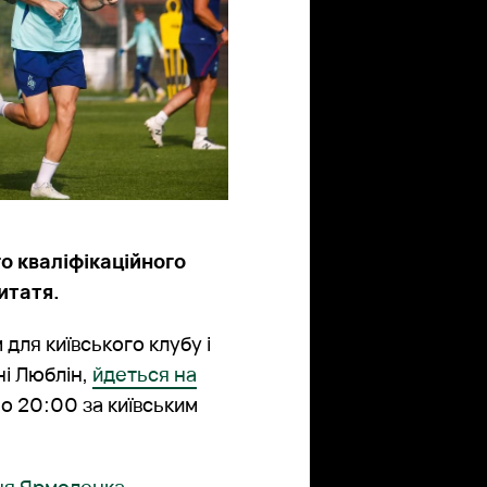
о кваліфікаційного
итатя.
ля київського клубу і
ні Люблін,
йдеться на
о 20:00 за київським