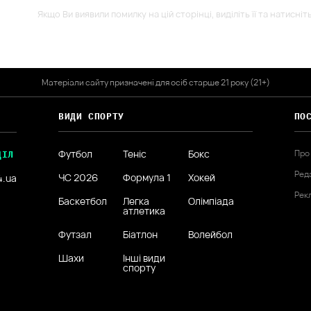
Якщо Ви виявили помилку на цій сторінці, виділіть її та натисніт
Матеріали сайту призначені для осіб старше 21 року (21+)
ВИДИ СПОРТУ
ПО
Футбол
Теніс
Бокс
Про
ДІЛ
Ред
ЧС 2026
Формула 1
Хокей
4.ua
Рек
Баскетбол
Легка
Олімпіада
атлетика
Футзал
Біатлон
Волейбол
Шахи
Інші види
спорту