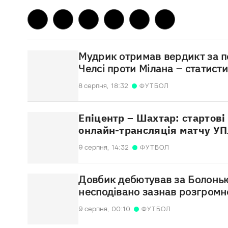
Мудрик отримав вердикт за 
Челсі проти Мілана – статист
8 серпня,
18:32
ФУТБОЛ
Епіцентр – Шахтар: стартові
онлайн-трансляція матчу У
9 серпня,
14:32
ФУТБОЛ
Довбик дебютував за Болонью
несподівано зазнав розгромн
9 серпня,
00:10
ФУТБОЛ