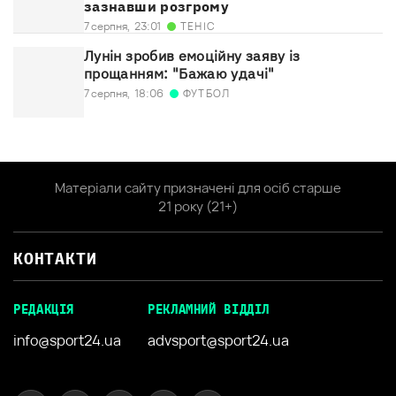
зазнавши розгрому
ТЕНІС
7 серпня,
23:01
Лунін зробив емоційну заяву із
прощанням: "Бажаю удачі"
ФУТБОЛ
7 серпня,
18:06
Матеріали сайту призначені для осіб старше
21 року (21+)
КОНТАКТИ
РЕДАКЦІЯ
РЕКЛАМНИЙ ВІДДІЛ
info@sport24.ua
advsport@sport24.ua