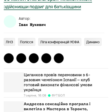
здійснивши подвиг для батьківщини
Автор:
Іван
Жукевич
ЛНЗ
Полісся
Ліга конференцій УЄФА
Динамо
Циганков провів перемовини з 6-
разовим чемпіоном Іспанії – клуб
готовий виконати фінансові умови
українця
ФУТБОЛ
7 серпня,
16:08
Андрєєва сенсаційно програла і
вилетіла з Мастерса в Торонто,