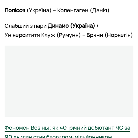
Полісся
(Україна) – Копенгаген (Данія)
Слабший з пари
Динамо (Україна)
/
Університатя Клуж (Румуня) – Бранн (Норвегія)
Феномен Возіньї: як 40-річний дебютант ЧС за
90 хвилин став блогером-мільйонником,