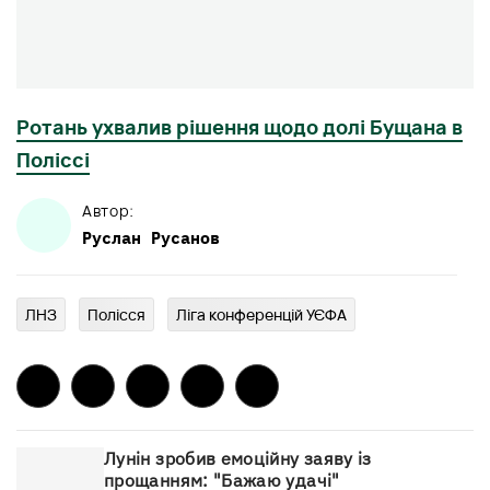
Ротань ухвалив рішення щодо долі Бущана в
Поліссі
Автор:
Руслан
Русанов
ЛНЗ
Полісся
Ліга конференцій УЄФА
Лунін зробив емоційну заяву із
прощанням: "Бажаю удачі"