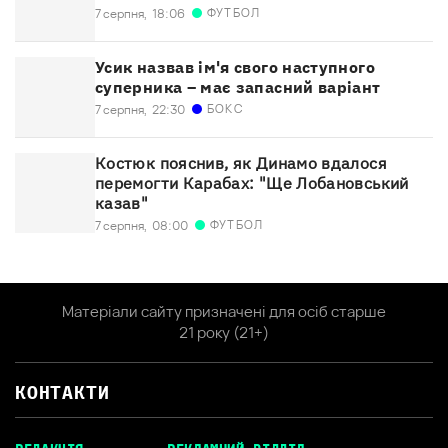
ФУТБОЛ
7 серпня,
18:06
Усик назвав ім'я свого наступного
суперника – має запасний варіант
БОКС
7 серпня,
22:30
Костюк пояснив, як Динамо вдалося
перемогти Карабах: "Ще Лобановський
казав"
ФУТБОЛ
7 серпня,
08:00
Матеріали сайту призначені для осіб старше
21 року (21+)
КОНТАКТИ