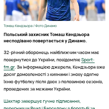
Томаш Кендзьора / Фото Динамо
Польський захисник Томаш Кендзьора
несподівано повертається у Динамо.
32-річний оборонець найближчим часом має
повернутися до України, повідомляє
Sport-
fm.gr
. За інформацією джерела, Кендзьора вже
досяг домовленості з киянами і знову одягне
їхню футболку після двох з половиною сезонів,
проведених за межами України.
Шахтар завершує гучне підписання,
перегнавши Реал і Барселону в боротьбі за