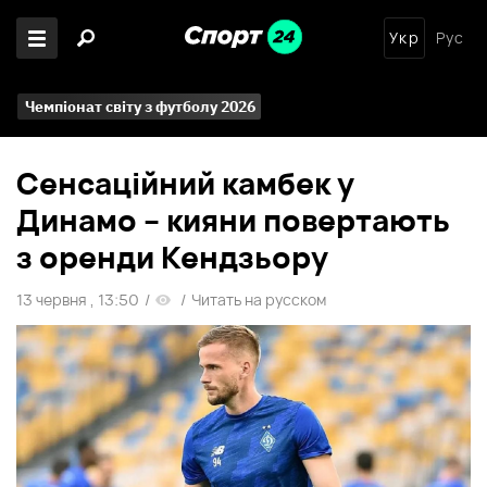
Укр
Рус
Чемпіонат світу з футболу 2026
Сенсаційний камбек у
Динамо – кияни повертають
з оренди Кендзьору
13 червня , 13:50
/
/
Читать на русском