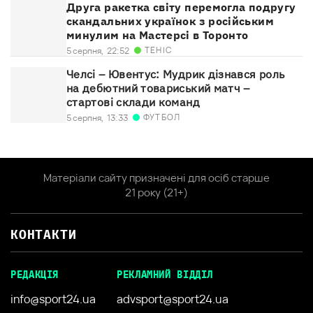
Друга ракетка світу перемогла подругу
скандальних українок з російським
минулим на Мастерсі в Торонто
ТЕНІС
5 серпня,
22:52
Челсі – Ювентус: Мудрик дізнався роль
на дебютний товариський матч –
стартові склади команд
ФУТБОЛ
5 серпня,
13:33
Матеріали сайту призначені для осіб старше
21 року (21+)
КОНТАКТИ
РЕДАКЦІЯ
РЕКЛАМНИЙ ВІДДІЛ
info@sport24.ua
advsport@sport24.ua