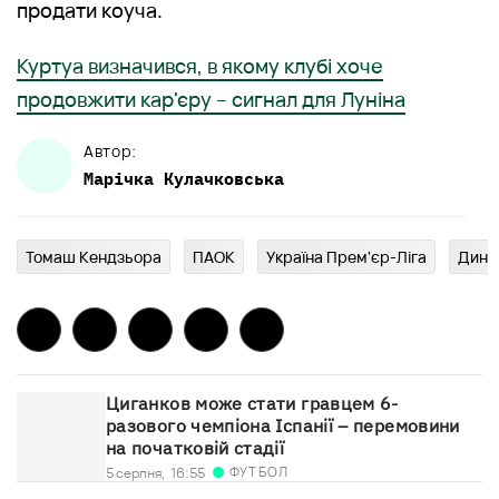
продати коуча.
Куртуа визначився, в якому клубі хоче
продовжити кар'єру – сигнал для Луніна
Автор:
Марічка
Кулачковська
Томаш Кендзьора
ПАОК
Україна Прем'єр-Ліга
Дина
Циганков може стати гравцем 6-
разового чемпіона Іспанії – перемовини
на початковій стадії
ФУТБОЛ
5 серпня,
16:55