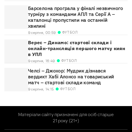
Барселона програла у фіналі незвичного
турніру з командами АПЛ та Серії А –
каталонці пропустили на останній
хвилині
ФУТБОЛ
9 серпня,
00:59
Верес – Динамо: стартові склади і
онлайн-трансляція першого матчу киян
в УПЛ
ФУТБОЛ
9 серпня,
16:49
Челсі – Джохор: Мудрик дізнався
вердикт Хабі Алонсо на товариський
матч – стартові склади команд
ФУТБОЛ
9 серпня,
14:15
Матеріали сайту призначені для осіб старше
21 року (21+)