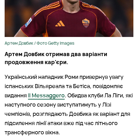
Артем Довбик / Фото Getty Images
Артем Довбик отримав два варіанти
продовження кар'єри.
Український нападник Роми привернув увагу
іспанських Вільяреала та Бетіса, повідомляє
видання
Il Messaggero
. Обидва клуби Ла Ліги, які
наступного сезону виступатимуть у Лізі
чемпіонів, розглядають Довбика як варіант для
підсилення лінії атаки вже під час літнього
трансферного вікна.