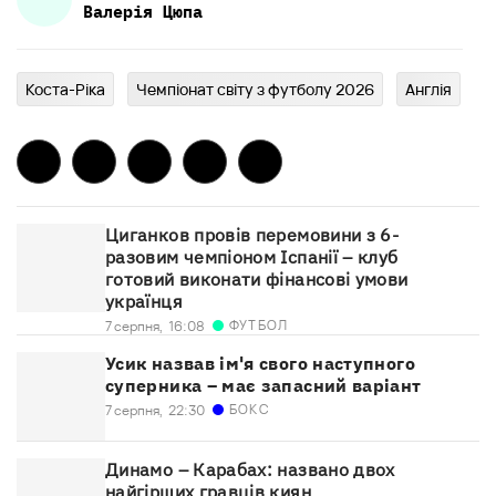
Валерія
Цюпа
Коста-Ріка
Чемпіонат світу з футболу 2026
Англія
Циганков провів перемовини з 6-
разовим чемпіоном Іспанії – клуб
готовий виконати фінансові умови
українця
ФУТБОЛ
7 серпня,
16:08
Усик назвав ім'я свого наступного
суперника – має запасний варіант
БОКС
7 серпня,
22:30
Динамо – Карабах: названо двох
найгірших гравців киян