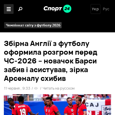
Укр
Рус
Чемпіонат світу з футболу 2026
Збірна Англії з футболу
оформила розгром перед
ЧС-2026 – новачок Барси
забив і асистував, зірка
Арсеналу схибив
11 червня , 9:33
/
/
Читать на русском