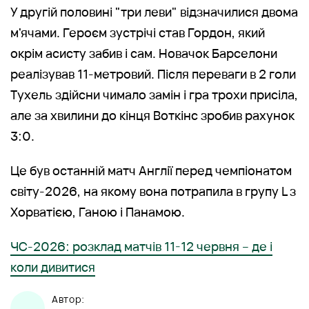
У другій половині "три леви" відзначилися двома
м'ячами. Героєм зустрічі став Гордон, який
окрім асисту забив і сам. Новачок Барселони
реалізував 11-метровий. Після переваги в 2 голи
Тухель здійсни чимало замін і гра трохи присіла,
але за хвилини до кінця Воткінс зробив рахунок
3:0.
Це був останній матч Англії перед чемпіонатом
світу-2026, на якому вона потрапила в групу L з
Хорватією, Ганою і Панамою.
ЧС-2026: розклад матчів 11-12 червня – де і
коли дивитися
Автор: