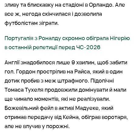
зливу та блискавку на стадіоні в Орландо. Але
все ж, негода скінчилася і дозволила
футболістам зіграти.
Португалія з Роналду скромно обіграла Нігерію
в останній репетиції перед ЧС-2026
Англії знадобилося лише 9 хвилин, щоб забити
гол. Гордон прострілив на Райса, який в один
дотик пробив з меж штрафного. Підопічні
Томаса Тухеля продовжили домінувати й мали
ще чимало моментів, які не реалізували.
Божевільний фейл в активі Мадуеке, який
отримав передачу від Кейна, обіграв воротаря,
але не влучив у порожні.