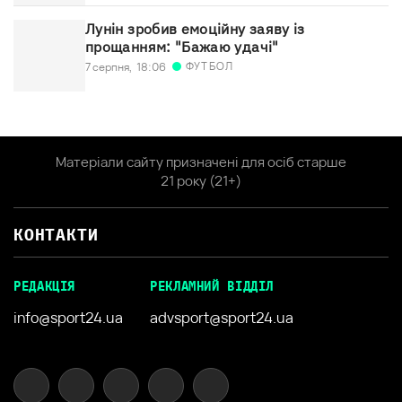
Лунін зробив емоційну заяву із
прощанням: "Бажаю удачі"
ФУТБОЛ
7 серпня,
18:06
Матеріали сайту призначені для осіб старше
21 року (21+)
КОНТАКТИ
РЕДАКЦІЯ
РЕКЛАМНИЙ ВІДДІЛ
info@sport24.ua
advsport@sport24.ua