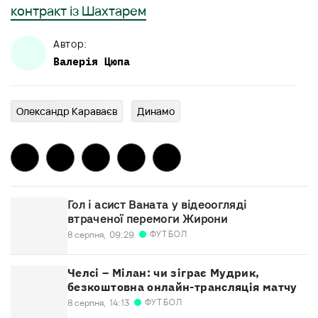
контракт із Шахтарем
Автор:
Валерія
Цюпа
Олександр Караваєв
Динамо
Гол і асист Ваната у відеоогляді
втраченої перемоги Жирони
ФУТБОЛ
8 серпня,
09:29
Челсі – Мілан: чи зіграє Мудрик,
безкоштовна онлайн-трансляція матчу
ФУТБОЛ
8 серпня,
14:13