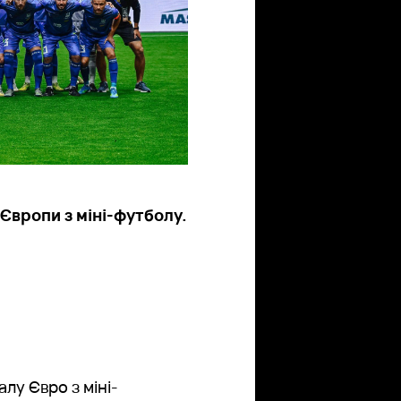
 Європи з міні-футболу.
алу Євро з міні-