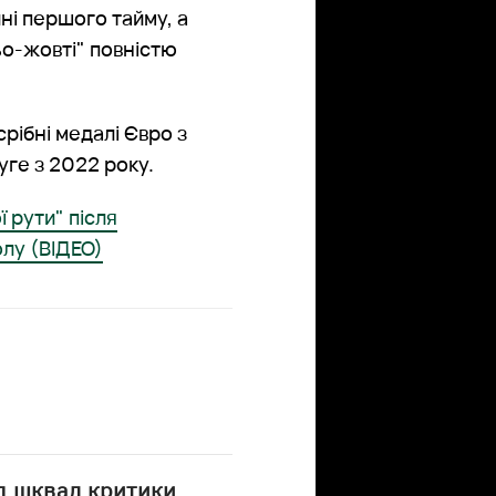
і першого тайму, а
ьо-жовті" повністю
рібні медалі Євро з
уге з 2022 року.
 рути" після
олу (ВІДЕО)
д шквал критики