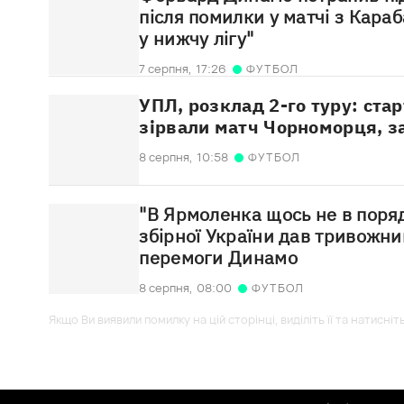
після помилки у матчі з Караб
у нижчу лігу"
7 серпня,
17:26
ФУТБОЛ
УПЛ, розклад 2-го туру: ста
зірвали матч Чорноморця, з
8 серпня,
10:58
ФУТБОЛ
"В Ярмоленка щось не в поря
збірної України дав тривожни
перемоги Динамо
8 серпня,
08:00
ФУТБОЛ
Якщо Ви виявили помилку на цій сторінці, виділіть її та натисніт