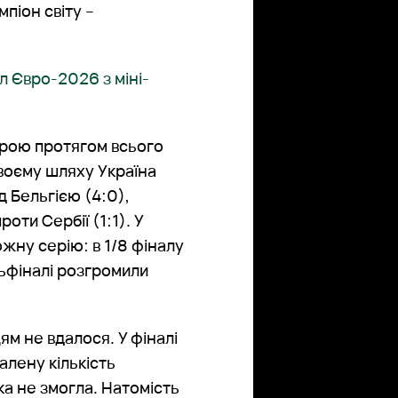
мпіон світу –
ал Євро-2026 з міні-
грою протягом всього
своєму шляху Україна
д Бельгією (4:0),
роти Сербії (1:1). У
ну серію: в 1/8 фіналу
тьфіналі розгромили
м не вдалося. У фіналі
алену кількість
ка не змогла. Натомість