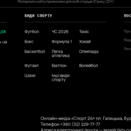
Матеріали сайту призначені для осіб старше 21 року (21+)
ВИДИ СПОРТУ
ПО
Футбол
ЧС 2026
Теніс
Про
ДІЛ
Ред
Бокс
Формула 1
Хокей
4.ua
Рек
Баскетбол
Легка
Олімпіада
атлетика
Футзал
Біатлон
Волейбол
Шахи
Інші види
спорту
Онлайн-медіа «Спорт 24» пл. Галицька, буд.
Телефон
+380 (32) 229-77-77
Адреса електронної пошти —
legal@24tv.c