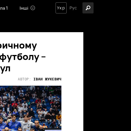
ла 1
Інші
Укр
Рус
оричному
-футболу –
тул
ІВАН
ЖУКЕВИЧ
АВТОР: