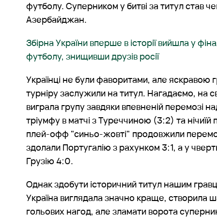
футболу. Суперником у битві за титул став че
Азербайджан.
Збірна України вперше в історії вийшла у фін
футболу, знищивши друзів росії
Українці не були фаворитами, але яскравою 
турніру заслужили на титул. Нагадаємо, на 
виграла групу завдяки впевненій перемозі на
тріумфу в матчі з Туреччиною (3:2) та нічиїй п
плей-офф "синьо-жовті" продовжили перемож
здолали Португалію з рахунком 3:1, а у чвер
Грузію 4:0.
Однак здобути історичний титул нашим гравця
Україна виглядала значно краще, створила ш
гольових нагод, але зламати ворота суперни