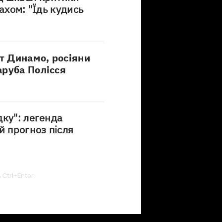
ахом: "Їдь кудись
рт Динамо, росіяни
аруба Полісся
дку": легенда
й прогноз після
ь Ctrl+Enter