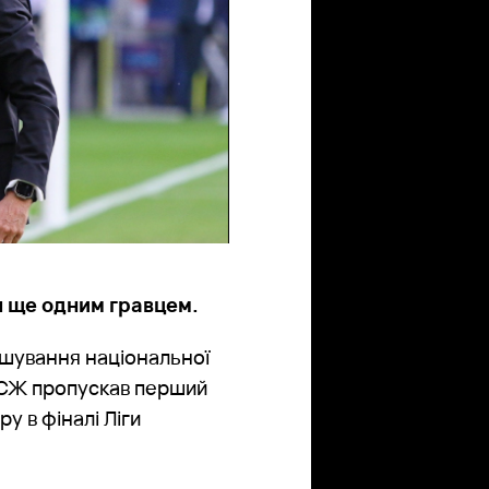
я ще одним гравцем.
ашування національної
 ПСЖ пропускав перший
у в фіналі Ліги