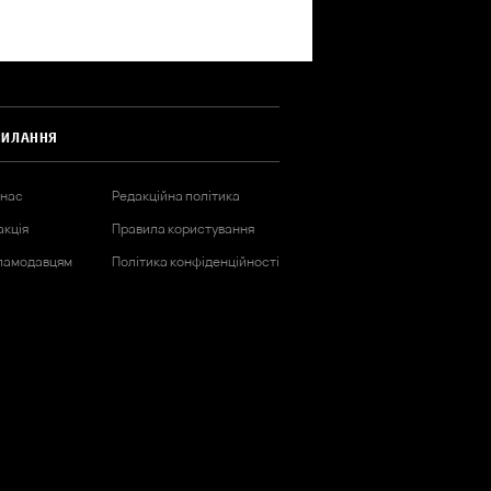
СИЛАННЯ
 нас
Редакційна політика
акція
Правила користування
ламодавцям
Політика конфіденційності