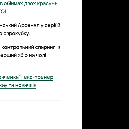
 в обіймах двох красунь
ТО)
ський Арсенал у серії й
о єврокубку.
є контрольний спаринг із
ерший збір на чолі
евченка": екс-тренер
хау та новачків