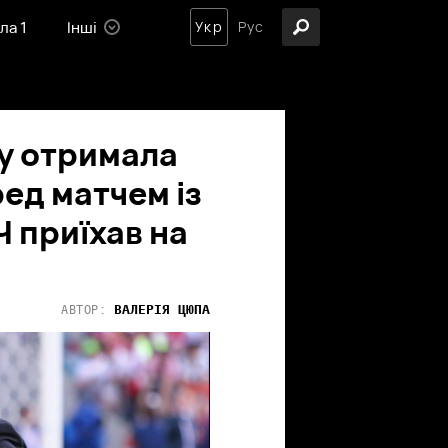
ла 1
Інші
Укр
Рус
лу отримала
ед матчем із
 приїхав на
ВАЛЕРІЯ
ЦЮПА
АВТОР: