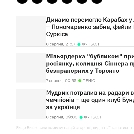
Динамо перемогло Карабах у 
– Пономаренко забив, фейли
Суркіса
6 серпня,
21:57
ФУТБОЛ
Мільярдерка "бубликом" при
росіянку, колишня Сіннера п
безпрапорних у Торонто
7 серпня,
00:55
ТЕНІС
Мудрик потрапив на радари в
чемпіонів – ще один клуб Бунд
за українця
6 серпня,
09:00
ФУТБОЛ
Якщо Ви виявили помилку на цій сторінці, виділіть її та натисніт