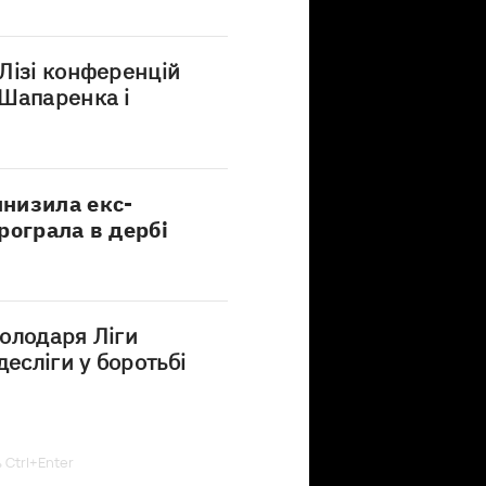
Лізі конференцій
 Шапаренка і
низила екс-
рограла в дербі
олодаря Ліги
есліги у боротьбі
ь Ctrl+Enter