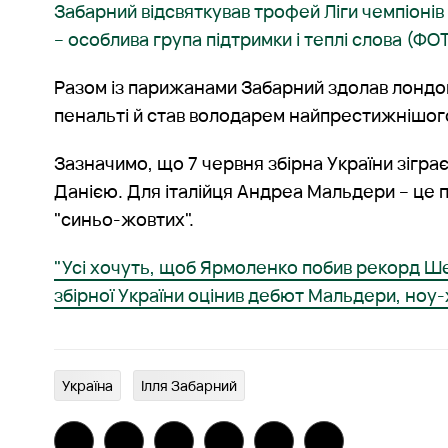
Забарний відсвяткував трофей Ліги чемпіонів
– особлива група підтримки і теплі слова (ФО
Разом із парижанами Забарний здолав лондон
пенальті й став володарем найпрестижнішог
Зазначимо, що 7 червня збірна України зігра
Данією. Для італійця Андреа Мальдери – це п
"синьо-жовтих".
"Усі хочуть, щоб Ярмоленко побив рекорд Ш
збірної України оцінив дебют Мальдери, ноу-
Україна
Ілля Забарний