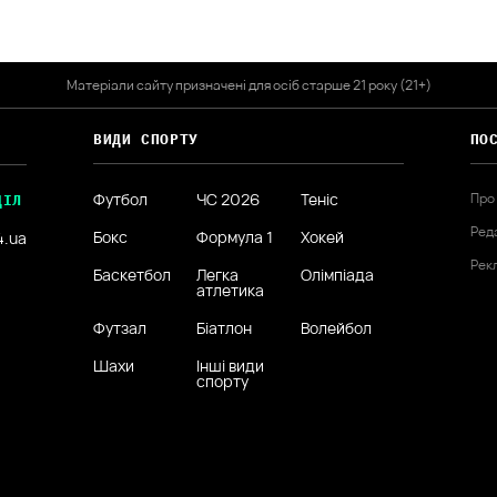
Матеріали сайту призначені для осіб старше 21 року (21+)
ВИДИ СПОРТУ
ПО
Футбол
ЧС 2026
Теніс
Про
ДІЛ
Ред
Бокс
Формула 1
Хокей
4.ua
Рек
Баскетбол
Легка
Олімпіада
атлетика
Футзал
Біатлон
Волейбол
Шахи
Інші види
спорту