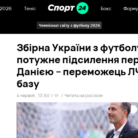
 2026
Теніс
Бокс
Форму
Чемпіонат світу з футболу 2026
Збірна України з футбо
потужне підсилення пер
Данією – переможець ЛЧ
базу
4 червня , 13:50
/
/
Читать на русском