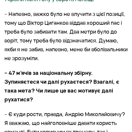
– Напевно, важко було не влучити з цієї позиції,
тому що Віктор Циганков віддав хороший пас і
треба було забивати там. Два метри було до
воріт, тому треба було відзначатися. Думаю,
якби я не забив, напевно, мене би вболівальники
не зрозуміли.
– 47 м’ячів за національну збірну.
Зупиняєтеся чи далі рухаєтеся? Взагалі, є
така мета? Чи лише це вас мотивує далі
рухатися?
– Є куди рости, правда, Андрію Миколайовичу?
Я вважаю, що найголовніше давати користь
команді. Бути корисним як тренеру, так і