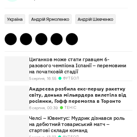
Україна
Андрій Ярмоленко
Андрій Шевченко
Циганков може стати гравцем 6-
разового чемпіона Іспанії – перемовини
на початковій стадії
ФУТБОЛ
5 серпня,
16:55
Андрєєва розбила екс-першу ракетку
світу, донька мільярдера вилетіла від
росіянки, Гофф перемогла в Торонто
ТЕНІС
6 серпня,
00:39
Челсі – Ювентус: Мудрик дізнався роль
на дебютний товариський матч –
стартові склади команд
ФУТБОЛ