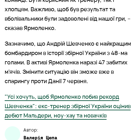
хлопцям. Важливо, щоб був результат та
вболівальники були задоволені від нашої гри, –
сказав Ярмоленко.
Зазначимо, що Андрій Шевченко є найкращим
бомбардиром в історії збірної України з 48-ма
голами. В активі Ярмоленка наразі 47 забитих
м'ячів. Змінити ситуацію він зможе вже в
спарингу проти Данії 7 червня.
"Усі хочуть, щоб Ярмоленко побив рекорд
Шевченка": екс-тренер збірної України оцінив
дебют Мальдери, ноу-хау та новачків
Автор:
Валерія
Цюпа