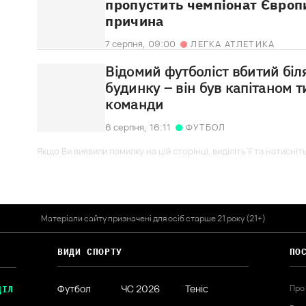
пропустить чемпіонат Європ
причина
7 серпня,
09:00
ЛЕГКА АТЛЕТИКА
Відомий футболіст вбитий біл
будинку – він був капітаном т
команди
6 серпня,
16:11
ФУТБОЛ
Якщо Ви виявили помилку на цій сторінці, виділіть її та натисніт
Матеріали сайту призначені для осіб старше 21 року (21+)
ВИДИ СПОРТУ
ПО
Футбол
ЧС 2026
Теніс
Про
ДІЛ