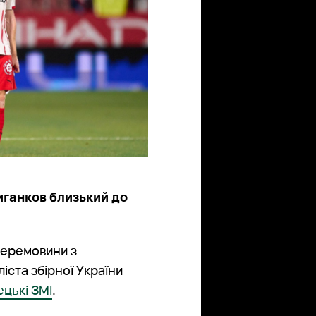
иганков близький до
перемовини з
ста збірної України
ецькі ЗМІ
.