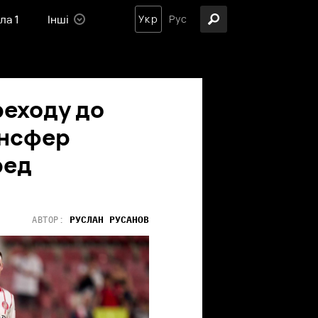
ла 1
Інші
Укр
Рус
реходу до
ансфер
ред
РУСЛАН
РУСАНОВ
АВТОР: