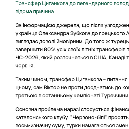
Трансфер Циганкова до легендарного волода
відома причина
За інформацією джерела, що після узгодже
українця Олександра Зубкова до грецького 
виглядає доволі ймовірним. До того ж турец
завершити 80% усіх своїх літніх трансферів
ЧС-2026, який розпочнеться в США, Канаді т
червня.
Таким чином, трансфер Циганкова – питання 
цьому, сам Віктор не проти доєднатись до ко
третьою в останньому чемпіонаті Туреччини
Основна проблема наразі стосується фінанс
каталонського клубу. "Червоно-білі" просять
восьмизначну суму, турки намагаються змен