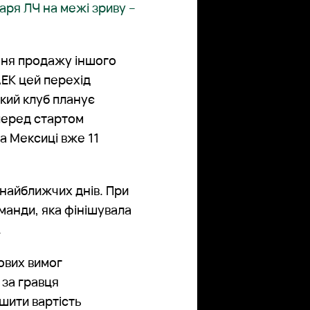
ря ЛЧ на межі зриву –
ння продажу іншого
АЕК цей перехід
ький клуб планує
 перед стартом
а Мексиці вже 11
найближчих днів. При
манди, яка фінішувала
.
ових вимог
 за гравця
шити вартість