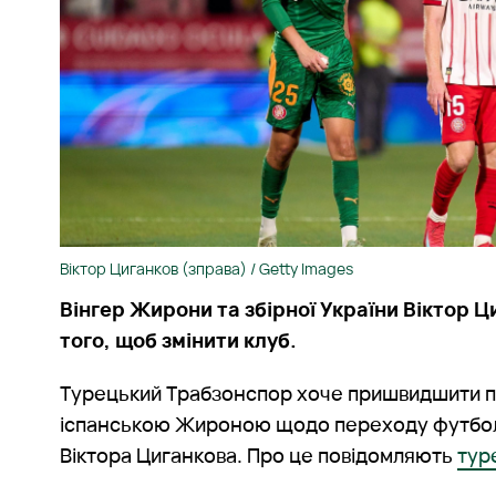
Віктор Циганков (зправа) / Getty Images
Вінгер Жирони та збірної України Віктор Ц
того, щоб змінити клуб.
Турецький Трабзонспор хоче пришвидшити 
іспанською Жироною щодо переходу футболі
Віктора Циганкова. Про це повідомляють
тур