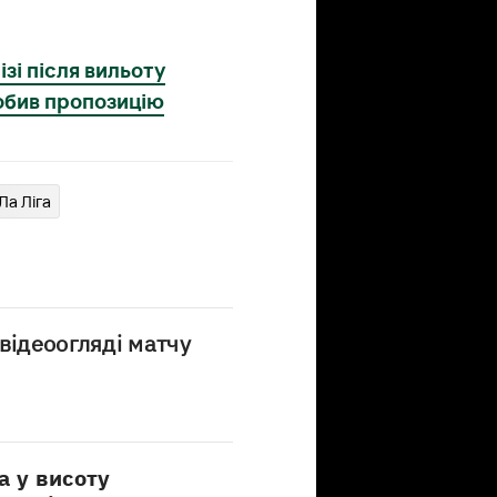
зі після вильоту
обив пропозицію
 Ла Ліга
відеоогляді матчу
а у висоту