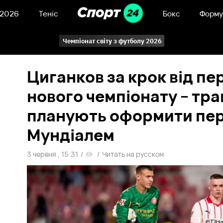
 2026
Теніс
Бокс
Форму
Чемпіонат світу з футболу 2026
Циганков за крок від пе
нового чемпіонату – тр
планують оформити пе
Мундіалем
3 червня , 15:31
/
/
Читать на русском