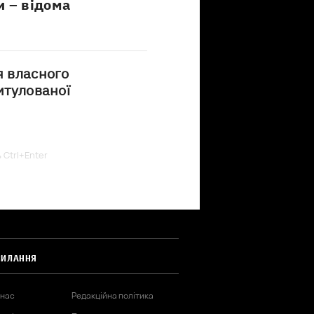
и – відома
я власного
итулованої
ь Ctrl+Enter
СИЛАННЯ
 нас
Редакційна політика