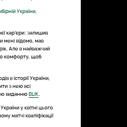
бірній України,
єї кар’єри: залишив
и мені відомо, мав
рік. Але в найважчий
ого комфорту, щоб
дів в історії України,
ти з нею всі
в'ю виданню
BLIK
.
країни у квітні цього
ому матчі кваліфікації