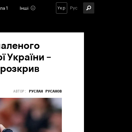
ла 1
Інші
Укр
Рус
шаленого
ї України –
 розкрив
РУСЛАН
РУСАНОВ
АВТОР: