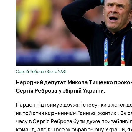
Сергій Ребров / Фото УАФ
Народний депутат Микола Тищенко проком
Сергія Реброва у збірній України.
Нардеп підтримує дружні стосунки з легендо
як той став керманичем "синьо-жовтих". За с
часу в Сергія Реброва були дуже привабливі п
команд, але він все ж обрав збірну України, я