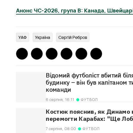
Анонс ЧС-2026, група В: Канада, Швейцарі
УАФ
Україна
Сергій Ребров
Відомий футболіст вбитий біл
будинку – він був капітаном т
команди
6 серпня,
16:11
ФУТБОЛ
Костюк пояснив, як Динамо 
перемогти Карабах: "Ще Лоб
7 серпня,
08:00
ФУТБОЛ