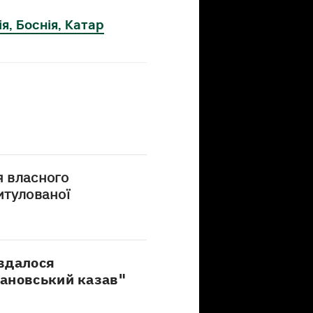
я, Боснія, Катар
я власного
итулованої
вдалося
ановський казав"