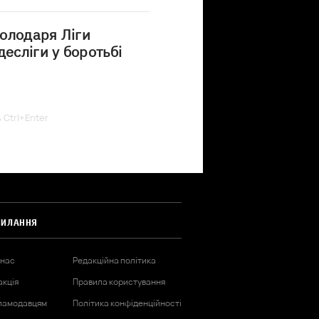
олодаря Ліги
есліги у боротьбі
ь Ctrl+Enter
СИЛАННЯ
 нас
Редакційна політика
акція
Правила користування
ламодавцям
Політика конфіденційності