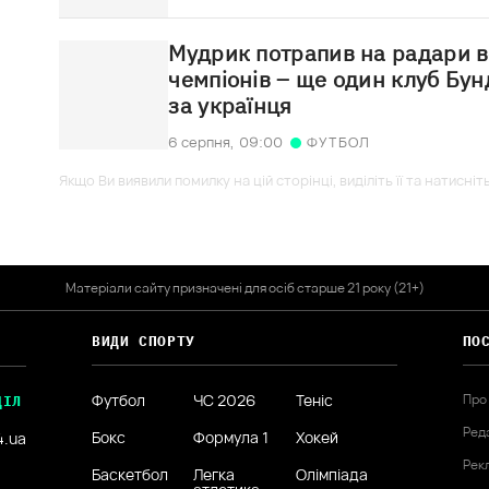
Мудрик потрапив на радари в
чемпіонів – ще один клуб Бунд
за українця
6 серпня,
09:00
ФУТБОЛ
Якщо Ви виявили помилку на цій сторінці, виділіть її та натисніт
Матеріали сайту призначені для осіб старше 21 року (21+)
ВИДИ СПОРТУ
ПО
Футбол
ЧС 2026
Теніс
Про
ДІЛ
Ред
Бокс
Формула 1
Хокей
4.ua
Рек
Баскетбол
Легка
Олімпіада