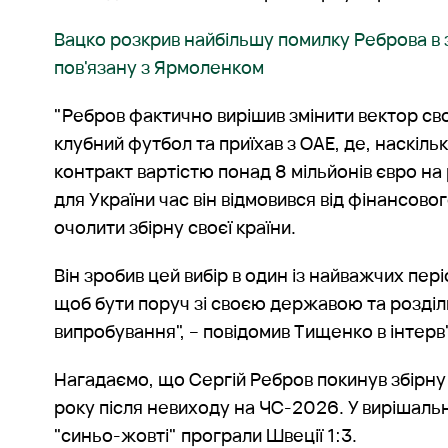
Вацко розкрив найбільшу помилку Реброва в з
пов'язану з Ярмоленком
"Ребров фактично вирішив змінити вектор сво
клубний футбол та приїхав з ОАЕ, де, наскільк
контракт вартістю понад 8 мільйонів євро на 
для України час він відмовився від фінансов
очолити збірну своєї країни.
Він зробив цей вибір в один із найважчих періо
щоб бути поруч зі своєю державою та розділи
випробування", – повідомив Тищенко в інтер
Нагадаємо, що Сергій Ребров покинув збірну У
року після невиходу на ЧС-2026. У вирішальн
"синьо-жовті" програли Швеції 1:3.