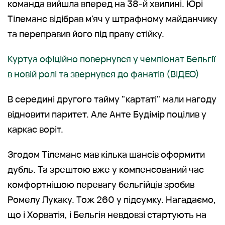
команда вийшла вперед на 38-й хвилині. Юрі
Тілеманс відібрав м'яч у штрафному майданчику
та переправив його під праву стійку.
Куртуа офіційно повернувся у чемпіонат Бельгії
в новій ролі та звернувся до фанатів (ВІДЕО)
В середині другого тайму "картаті" мали нагоду
відновити паритет. Але Анте Будімір поцілив у
каркас воріт.
Згодом Тілеманс мав кілька шансів оформити
дубль. Та зрештою вже у компенсований час
комфортнішою перевагу бельгійців зробив
Ромелу Лукаку. Тож 260 у підсумку. Нагадаємо,
що і Хорватія, і Бельгія невдовзі стартують на