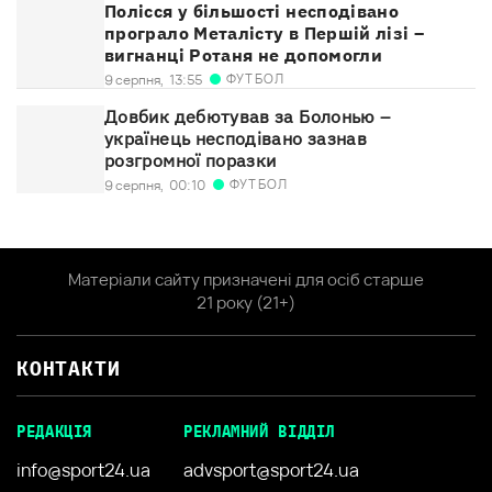
Полісся у більшості несподівано
програло Металісту в Першій лізі –
вигнанці Ротаня не допомогли
ФУТБОЛ
9 серпня,
13:55
Довбик дебютував за Болонью –
українець несподівано зазнав
розгромної поразки
ФУТБОЛ
9 серпня,
00:10
Матеріали сайту призначені для осіб старше
21 року (21+)
КОНТАКТИ
РЕДАКЦІЯ
РЕКЛАМНИЙ ВІДДІЛ
info@sport24.ua
advsport@sport24.ua