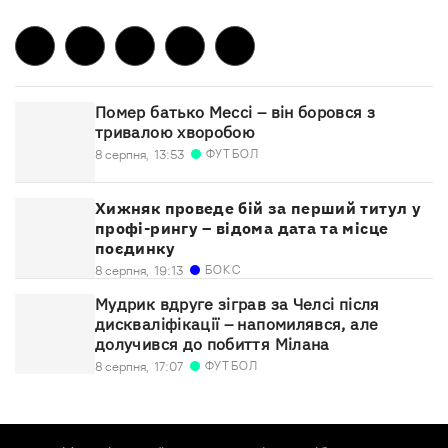
Помер батько Мессі – він боровся з
тривалою хворобою
ФУТБОЛ
8 серпня,
13:53
Хижняк проведе бій за перший титул у
профі-рингу – відома дата та місце
поєдинку
БОКС
8 серпня,
19:13
Мудрик вдруге зіграв за Челсі після
дискваліфікації – напомилявся, але
долучився до побиття Мілана
ФУТБОЛ
8 серпня,
17:07