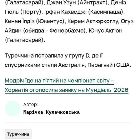
(Галатасарай), Джан Узун (Айнтрахт), Деніз
Гюль (Порту), Ірфан Кахведжі (Касимпаша),
Кенан Їлдіз (Ювентус), Керем Актюркоглу, Огуз
Айдин (обидва – Фенербахче), Юнус Акгюн
(Галатасарай).
Туреччина потрапила у групу D, де її
спуерниками стали Австралія, Парагвай і США.
Модріч їде на п'ятий на чемпіонат світу –
Хорватія оголосила заявку на Мундіаль-2026
Автор:
Марічка
Кулачковська
Туреччина