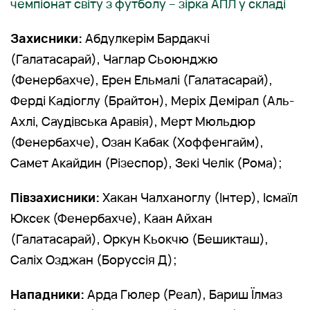
чемпіонат світу з футболу – зірка АПЛ у складі
Захисники:
Абдулкерім Бардакчі
(Галатасарай), Чаглар Сьоюнджю
(Фенербахче), Ерен Ельмалі (Галатасарай),
Ферді Кадіоглу (Брайтон), Меріх Демірал (Аль-
Ахлі, Саудівська Аравія), Мерт Мюльдюр
(Фенербахче), Озан Кабак (Хоффенгайм),
Самет Акайдин (Різеспор), Зекі Челік (Рома);
Півзахисники:
Хакан Чалханоглу (Інтер), Ісмаїл
Юксек (Фенербахче), Каан Айхан
(Галатасарай), Оркун Кьокчю (Бешикташ),
Саліх Озджан (Боруссія Д);
Нападники:
Арда Гюлер (Реал), Бариш Їлмаз