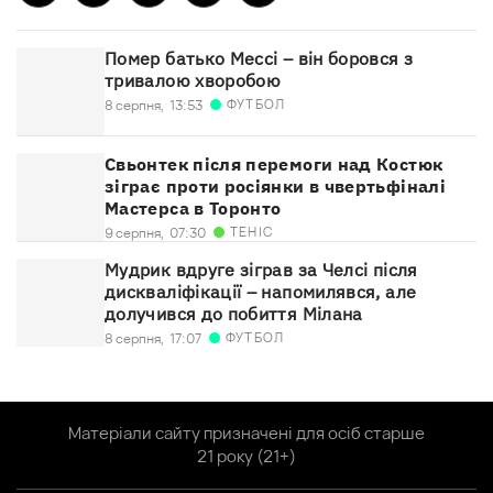
Помер батько Мессі – він боровся з
тривалою хворобою
ФУТБОЛ
8 серпня,
13:53
Свьонтек після перемоги над Костюк
зіграє проти росіянки в чвертьфіналі
Мастерса в Торонто
ТЕНІС
9 серпня,
07:30
Мудрик вдруге зіграв за Челсі після
дискваліфікації – напомилявся, але
долучився до побиття Мілана
ФУТБОЛ
8 серпня,
17:07
Матеріали сайту призначені для осіб старше
21 року (21+)