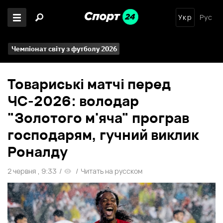
Укр
Рус
Чемпіонат світу з футболу 2026
Товариські матчі перед
ЧС-2026: володар
"Золотого м'яча" програв
господарям, гучний виклик
Роналду
2 червня , 9:33
/
/
Читать на русском