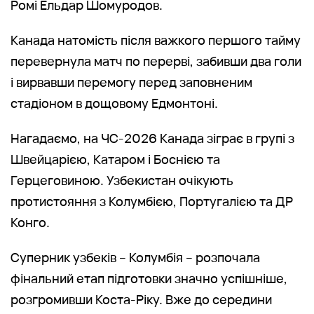
Ромі Ельдар Шомуродов.
Канада натомість після важкого першого тайму
перевернула матч по перерві, забивши два голи
і вирвавши перемогу перед заповненим
стадіоном в дощовому Едмонтоні.
Нагадаємо, на ЧС-2026 Канада зіграє в групі з
Швейцарією, Катаром і Боснією та
Герцеговиною. Узбекистан очікують
протистояння з Колумбією, Португалією та ДР
Конго.
Суперник узбеків – Колумбія – розпочала
фінальний етап підготовки значно успішніше,
розгромивши Коста-Ріку. Вже до середини