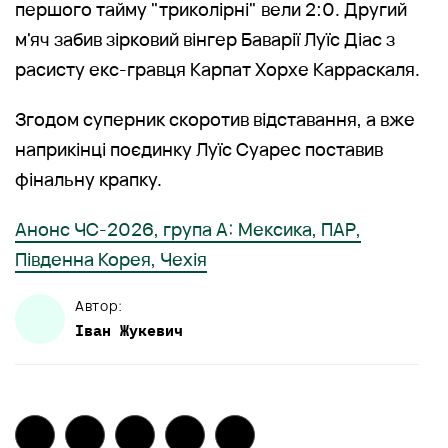
першого тайму "триколірні" вели 2:0. Другий
м'яч забив зірковий вінгер Баварії Луїс Діас з
расисту екс-гравця Карпат Хорхе Карраскаля.
Згодом суперник скоротив відставання, а вже
наприкінці поєдинку Луїс Суарес поставив
фінальну крапку.
Анонс ЧС-2026, група А: Мексика, ПАР,
Південна Корея, Чехія
Автор:
Іван
Жукевич