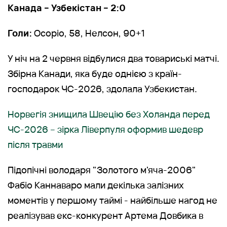
Канада – Узбекістан – 2:0
Голи:
Осоріо, 58, Нелсон, 90+1
У ніч на 2 червня відбулися два товариські матчі.
Збірна Канади, яка буде однією з країн-
господарок ЧС-2026, здолала Узбекистан.
Норвегія знищила Швецію без Холанда перед
ЧС-2026 – зірка Ліверпуля оформив шедевр
після травми
Підопічні володаря "Золотого м'яча-2006"
Фабіо Каннаваро мали декілька залізних
моментів у першому таймі - найбільше нагод не
реалізував екс-конкурент Артема Довбика в