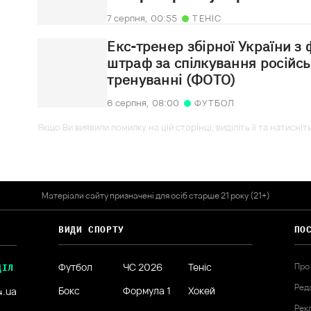
7 серпня,
00:55
ТЕНІС
Екс-тренер збірної України з
штраф за спілкування російс
тренуванні (ФОТО)
6 серпня,
08:00
ФУТБОЛ
Якщо Ви виявили помилку на цій сторінці, виділіть її та натисніт
Матеріали сайту призначені для осіб старше 21 року (21+)
ВИДИ СПОРТУ
ПО
Футбол
ЧС 2026
Теніс
Про
ДІЛ
Ред
Бокс
Формула 1
Хокей
4.ua
Рек