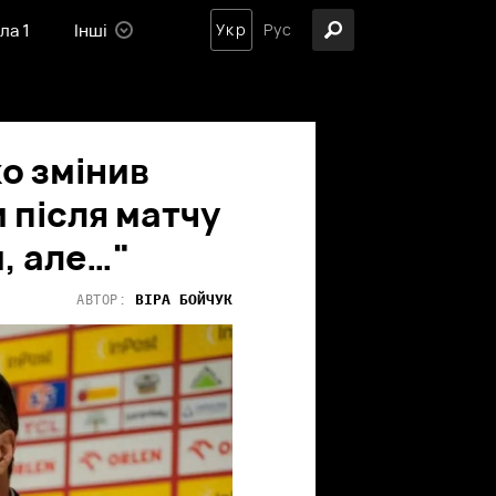
ла 1
Інші
Укр
Рус
о змінив
 після матчу
, але…"
ВІРА
БОЙЧУК
АВТОР: