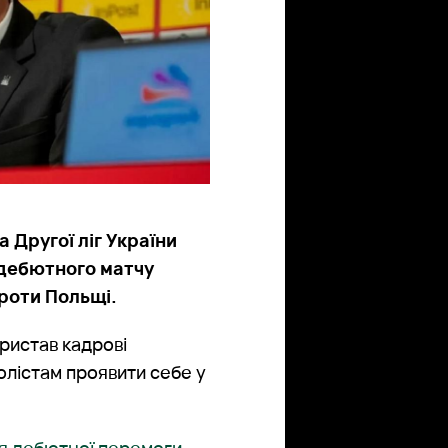
 Другої ліг України
 дебютного матчу
проти Польщі.
ристав кадрові
олістам проявити себе у