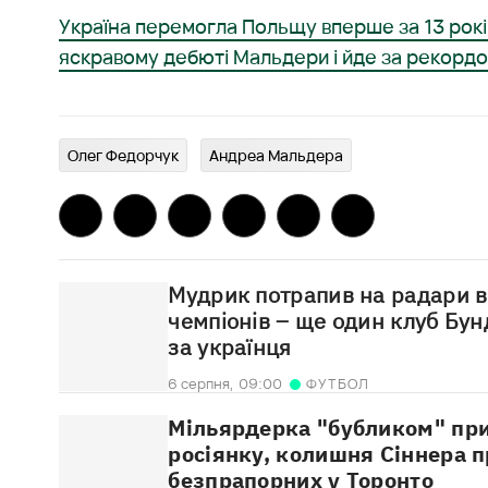
Україна перемогла Польщу вперше за 13 рокі
яскравому дебюті Мальдери і йде за рекорд
Олег Федорчук
Андреа Мальдера
Мудрик потрапив на радари в
чемпіонів – ще один клуб Бунд
за українця
6 серпня,
09:00
ФУТБОЛ
Мільярдерка "бубликом" при
росіянку, колишня Сіннера п
безпрапорних у Торонто