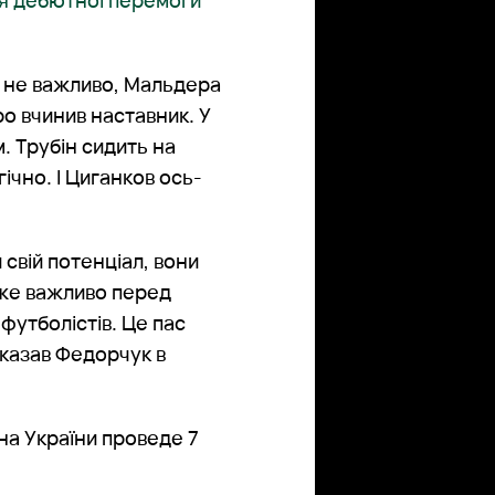
ля дебютної перемоги
, не важливо, Мальдера
ро вчинив наставник. У
. Трубін сидить на
гічно. І Циганков ось-
свій потенціал, вони
уже важливо перед
футболістів. Це пас
сказав Федорчук в
на України проведе 7