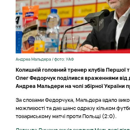
Андреа Мальдера / фото: УАФ
Колишній головний тренер клубів Першої та
Олег Федорчук поділився враженнями від
Андреа Мальдери на чолі збірної України 
За словами Федорчука, Мальдера вдало вико
можливості та дав шанс одразу кільком футб
товариському матчі проти Польщі (2:0).