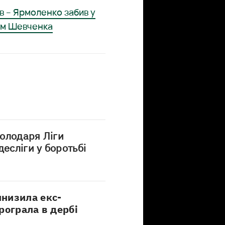
в – Ярмоленко забив у
ом Шевченка
олодаря Ліги
есліги у боротьбі
низила екс-
рограла в дербі