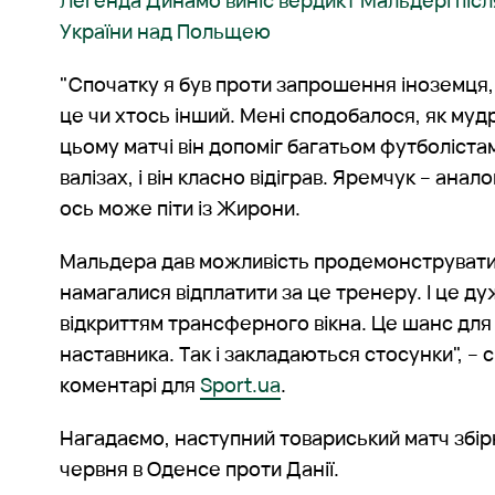
Легенда Динамо виніс вердикт Мальдері піс
України над Польщею
"Спочатку я був проти запрошення іноземця
це чи хтось інший. Мені сподобалося, як муд
цьому матчі він допоміг багатьом футболістам
валізах, і він класно відіграв. Яремчук – анало
ось може піти із Жирони.
Мальдера дав можливість продемонструвати 
намагалися відплатити за це тренеру. І це д
відкриттям трансферного вікна. Це шанс для 
наставника. Так і закладаються стосунки", – 
коментарі для
Sport.ua
.
Нагадаємо, наступний товариський матч збір
червня в Оденсе проти Данії.