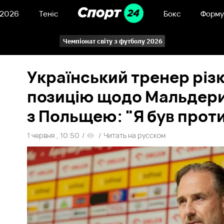
 2026
Теніс
Бокс
Форму
Чемпіонат світу з футболу 2026
Український тренер різк
позицію щодо Мальдери
з Польщею: "Я був проти
1 червня , 10:50
/
/
Читать на русском