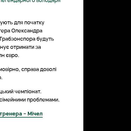
 легендарного володаря
нують для початку
нгера Олександра
 Трабзонспора будуть
нує отримати за
лн євро.
ймовірно, справа доволі
р.
цький чемпіонат.
 сімейними проблемами.
 тренера – Мічел