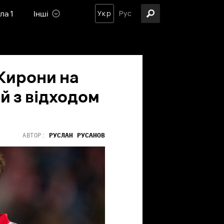
ла 1
Інші
Укр
Рус
Жирони на
ий з відходом
РУСЛАН
РУСАНОВ
АВТОР: