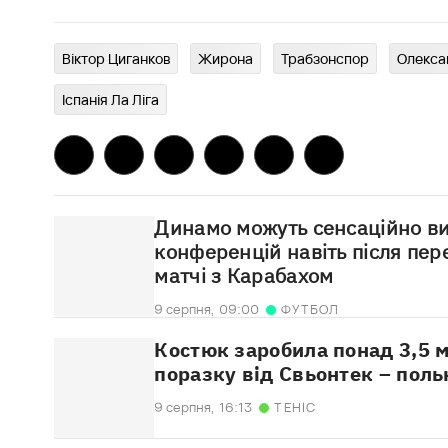
Віктор Циганков
Жирона
Трабзонспор
Олекса
Іспанія Ла Ліга
Динамо можуть сенсаційно ви
конференцій навіть після пе
матчі з Карабахом
9 серпня,
09:00
ФУТБОЛ
Костюк заробила понад 3,5 м
поразку від Свьонтек – поль
9 серпня,
16:13
ТЕНІС