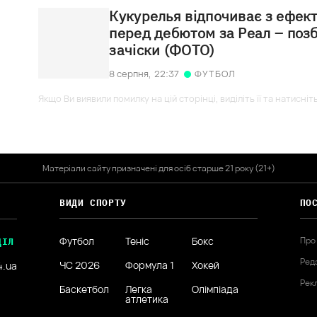
Кукурелья відпочиває з ефек
перед дебютом за Реал – поз
зачіски (ФОТО)
8 серпня,
22:37
ФУТБОЛ
Якщо Ви виявили помилку на цій сторінці, виділіть її та натисніт
Матеріали сайту призначені для осіб старше 21 року (21+)
ВИДИ СПОРТУ
ПО
Футбол
Теніс
Бокс
Про
ДІЛ
Ред
ЧС 2026
Формула 1
Хокей
4.ua
Рек
Баскетбол
Легка
Олімпіада
атлетика