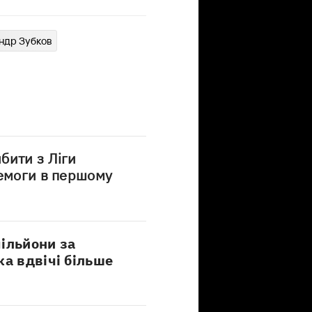
ндр Зубков
бити з Ліги
ремоги в першому
ільйони за
ка вдвічі більше