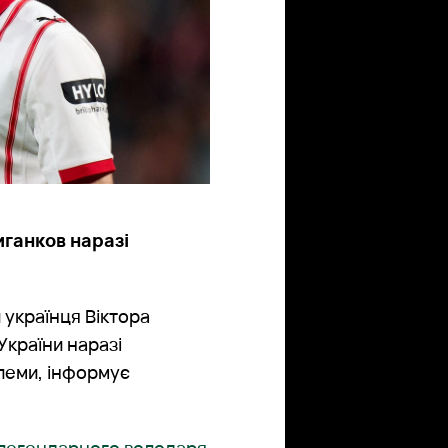
иганков наразі
 українця Віктора
України наразі
блеми, інформує