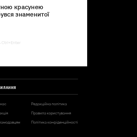
тною красунею
бувся знаменитої
ь Ctrl+Enter
СИЛАННЯ
 нас
Редакційна політика
акція
Правила користування
ламодавцям
Політика конфіденційності