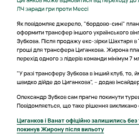
Циганков може відмовитися від переходу до
ЛЧ заради гри проти Мессі
Як повідомляє джерело, "бордово-сині" пла
оформити трансфер іншого українського ві
Зубкова. Після продажу екс-зірки Шахтаря в
гроші для трансфера Циганкова. Жирона пла
перехід одного з лідерів команди мінімум 7 м
"У разі трансферу Зубкова в інший клуб, то, 
швидко дійде до Циганкова", – додав інсайде
Олександр Зубков сам прагне покинути туре
Повідомляється, що таке рішення викликано
Циганков і Ванат офіційно залишились без
покинув Жирону після вильоту