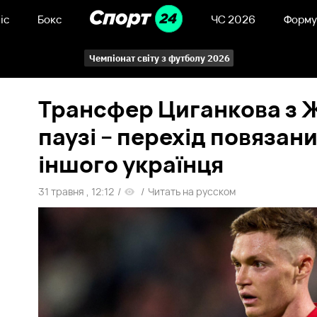
іс
Бокс
ЧС 2026
Форму
Чемпіонат світу з футболу 2026
Трансфер Циганкова з 
паузі – перехід повязан
іншого українця
31 травня , 12:12
/
/
Читать на русском