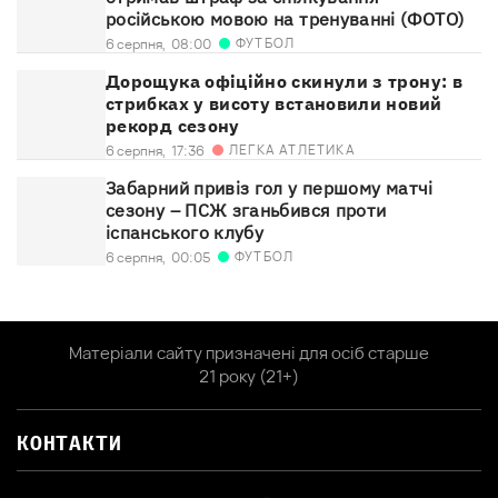
російською мовою на тренуванні (ФОТО)
ФУТБОЛ
6 серпня,
08:00
Дорощука офіційно скинули з трону: в
стрибках у висоту встановили новий
рекорд сезону
ЛЕГКА АТЛЕТИКА
6 серпня,
17:36
Забарний привіз гол у першому матчі
сезону – ПСЖ зганьбився проти
іспанського клубу
ФУТБОЛ
6 серпня,
00:05
Матеріали сайту призначені для осіб старше
21 року (21+)
КОНТАКТИ