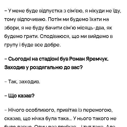
–
У мене буде відпустка з сім'єю, я нікуди не їду,
тому відпочиваю. Потім ми будемо їхати на
збори, я не буду бачити сім'ю місяць-два, як
будемо грати. Сподіваюся, що ми вийдемо в
групу і буде все добре.
– Сьогодні на стадіоні був Роман Яремчук.
Заходив у роздягальню до вас?
– Так, заходив.
– Що казав?
– Нічого особливого, привітав із перемогою,
сказав, що нічка була така… У нього такого не
було давно. Один раз приїхав – і тут таке. Але,