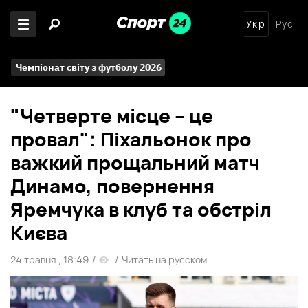
Укр
Рус
Чемпіонат світу з футболу 2026
"Четверте місце – це
провал": Піхальонок про
важкий прощальний матч
Динамо, повернення
Яремчука в клуб та обстріл
Києва
24 травня , 18:49
/
/
Читать на русском