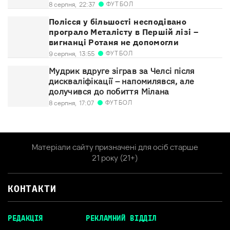
ФУТБОЛ
8 серпня,
22:37
Полісся у більшості несподівано
програло Металісту в Першій лізі –
вигнанці Ротаня не допомогли
ФУТБОЛ
9 серпня,
13:55
Мудрик вдруге зіграв за Челсі після
дискваліфікації – напомилявся, але
долучився до побиття Мілана
ФУТБОЛ
8 серпня,
17:07
Матеріали сайту призначені для осіб старше
21 року (21+)
КОНТАКТИ
РЕДАКЦІЯ
РЕКЛАМНИЙ ВІДДІЛ