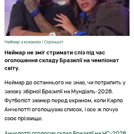
Неймар з коханою / Скріншот
Неймар не зміг стримати сліз під час
оголошення складу Бразилії на чемпіонат
світу.
Неймар до останнього не знав, чи потрапить у
заявку збірної Бразилії на Мундіаль-2026.
Футболіст завмер перед екраном, коли Карло
Анчелотті оголошував список, і все ж почув
своє прізвище.
Анчелотті оголосив склад Бразилії на ЧС-2026