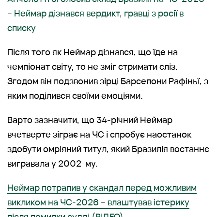
– Неймар дізнався вердикт, гравці з росії в
списку
Після того як Неймар дізнався, що їде на
чемпіонат світу, то не зміг стримати сліз.
Згодом він подзвонив зірці Барселони Рафіньї, з
яким поділився своїми емоціями.
Варто зазначити, що 34-річний Неймар
вчетверте зіграє на ЧС і спробує наостанок
здобути омріяний титул, який Бразилія востаннє
вигравала у 2002-му.
Неймар потрапив у скандал перед можливим
викликом на ЧС-2026 – влаштував істерику
після помилки судді (ВІДЕО)