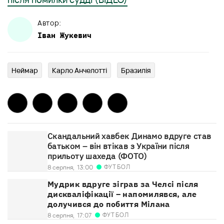
Автор:
Іван
Жукевич
Неймар
Карло Анчелотті
Бразилія
Скандальний хавбек Динамо вдруге став
батьком – він втікав з України після
прильоту шахеда (ФОТО)
ФУТБОЛ
8 серпня,
13:00
Мудрик вдруге зіграв за Челсі після
дискваліфікації – напомилявся, але
долучився до побиття Мілана
ФУТБОЛ
8 серпня,
17:07