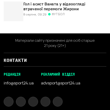
Гол і асист Ваната у відеоогляді
втраченої перемоги Жирони
ФУТБОЛ
8 серпня,
09:29
Матеріали сайту призначені для осіб старше
21 року (21+)
КОНТАКТИ
РЕДАКЦІЯ
РЕКЛАМНИЙ ВІДДІЛ
info@sport24.ua
advsport@sport24.ua