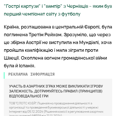
"Гострі картузи" і "вампір" з Чернівців – яким був
перший чемпіонат світу з футболу
Країна, розташована в центральній Європі, була
поглинена Третім Рейхом. Зрозуміло, що через
це збірна Австрії не виступила на Мундіалі, хоча
пройшла кваліфікацію і мала зіграти проти
Швеції. Охоплена вогнем громадянської війни
була й Іспанія.
РЕКЛАМНА ІНФОРМАЦІЯ
УЧАСТЬ В АЗАРТНИХ ІГРАХ МОЖЕ ВИКЛИКАТИ ІГРОВУ
ЗАЛЕЖНІСТЬ. ДОТРИМУЙТЕСЬ ПРАВИЛ (ПРИНЦИПІВ)
ВІДПОВІДАЛЬНОЇ ГРИ
ТОВ “СЛОТС Ю.ЕЙ”. Ліцензія на провадження діяльності з
організації та проведення букмекерської діяльності у мережі
Інтернет від 05.12.2024 (Рішення комісії з регулювання азартних
ігор та лотерей №559 від 21.11.2024).