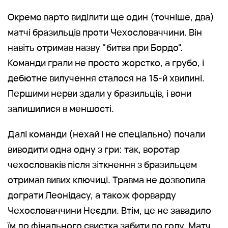
Окремо варто виділити ще один (точніше, два)
матчі бразильців проти Чехословаччини. Він
навіть отримав назву "битва при Бордо".
Команди грали не просто жорстко, а грубо, і
дебютне вилучення сталося на 15-й хвилині.
Першими нерви здали у бразильців, і вони
залишилися в меншості.
Далі команди (нехай і не спеціально) почали
виводити одна одну з гри: так, воротар
чехословаків після зіткнення з бразильцем
отримав вивих ключиці. Травма не дозволила
дограти Леонідасу, а також форварду
Чехословаччини Неєдли. Втім, це не завадило
їм до фінального свистка забити по голу. Матч