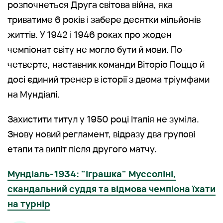
розпочнеться Друга світова війна, яка
триватиме 6 років і забере десятки мільйонів
життів. У 1942 і 1946 роках про жоден
чемпіонат світу не могло бути й мови. По-
четверте, наставник команди Віторіо Поццо й
досі єдиний тренер в історії з двома тріумфами
на Мундіалі.
Захистити титул у 1950 році Італія не зуміла.
Знову новий регламент, відразу два групові
етапи та виліт після другого матчу.
Мундіаль-1934: "іграшка" Муссоліні,
скандальний суддя та відмова чемпіона їхати
на турнір