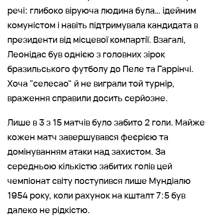
речі: глибоко віруюча людина була… ідейним
комуністом і навіть підтримувала кандидата в
президенти від місцевої компартії. Взагалі,
Леонідас був однією з головних зірок
бразильського футболу до Пеле та Гаррінчі.
Хоча "селесао" й не виграли той турнір,
враження справили досить серйозне.
Лише в 3 з 15 матчів було забито 2 голи. Майже
кожен матч завершувався феєрією та
домінуванням атаки над захистом. За
середньою кількістю забитих голів цей
чемпіонат світу поступився лише Мундіалю
1954 року, коли рахунок на кшталт 7:5 був
далеко не рідкістю.