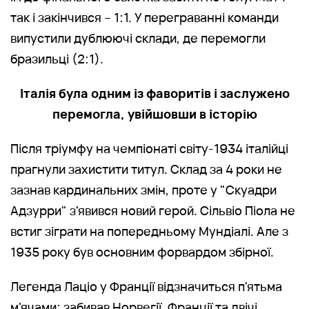
так і закінчився – 1:1. У переграванні команди
випустили дублюючі склади, де перемогли
бразильці (2:1).
Італія була одним із фаворитів і заслужено
перемогла, увійшовши в історію
Після тріумфу на чемпіонаті світу-1934 італійці
прагнули захистити титул. Склад за 4 роки не
зазнав кардинальних змін, проте у "Скуадри
Адзурри" з'явився новий герой. Сільвіо Піола не
встиг зіграти на попередньому Мундіалі. Але з
1935 року був основним форвардом збірної.
Легенда Лаціо у Франції відзначиться п'ятьма
м'ячами: забивав Норвегії, Франції та двічі