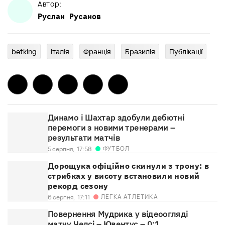
Автор:
Руслан
Русанов
betking
Італія
Франція
Бразилія
Публікації
Динамо і Шахтар здобули дебютні
перемоги з новими тренерами –
результати матчів
ФУТБОЛ
5 серпня,
17:58
Дорощука офіційно скинули з трону: в
стрибках у висоту встановили новий
рекорд сезону
ЛЕГКА АТЛЕТИКА
6 серпня,
17:11
Повернення Мудрика у відеоогляді
матчу Челсі – Ювентус – 0:1