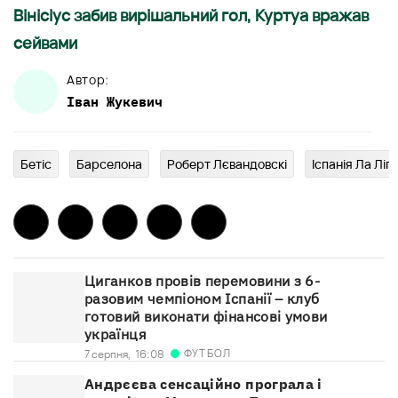
Вінісіус забив вирішальний гол, Куртуа вражав
сейвами
Автор:
Іван
Жукевич
Бетіс
Барселона
Роберт Лєвандовскі
Іспанія Ла Ліга
Циганков провів перемовини з 6-
разовим чемпіоном Іспанії – клуб
готовий виконати фінансові умови
українця
ФУТБОЛ
7 серпня,
16:08
Андрєєва сенсаційно програла і