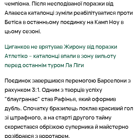
чемпіона. Після несподіваної поразки від
Алавеса каталонці зуміли реабілітуватися проти
Бетіса в останньому поєдинку на Камп Ноу в
цьому сезоні.
Циганков не врятував Жирону від поразки
Атлетіко – каталонці впали в зону вильоту
перед останнім туром Ла Ліги
Поєдинок завершився перемогою Барселони з
рахунком 3:1. Одним з творців успіху
"блаугранас" став Рафінья, який оформив
дубль. Спочатку бразилець поклав красивий гол
зі штрафного, а на старті другого тайму
скористався обрізкою суперника й майстерно
розібрався з воротарем.