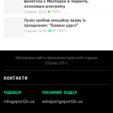
вилетіла з Мастерса в Торонто,
зазнавши розгрому
ТЕНІС
7 серпня,
23:01
Лунін зробив емоційну заяву із
прощанням: "Бажаю удачі"
ФУТБОЛ
7 серпня,
18:06
Матеріали сайту призначені для осіб старше
21 року (21+)
КОНТАКТИ
РЕДАКЦІЯ
РЕКЛАМНИЙ ВІДДІЛ
info@sport24.ua
advsport@sport24.ua