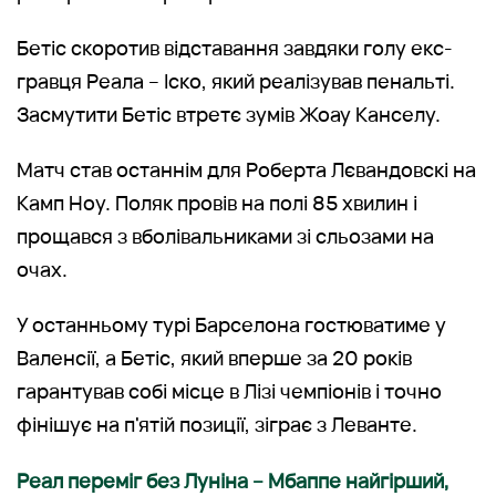
Бетіс скоротив відставання завдяки голу екс-
гравця Реала – Іско, який реалізував пенальті.
Засмутити Бетіс втретє зумів Жоау Канселу.
Матч став останнім для Роберта Лєвандовскі на
Камп Ноу. Поляк провів на полі 85 хвилин і
прощався з вболівальниками зі сльозами на
очах.
У останньому турі Барселона гостюватиме у
Валенсії, а Бетіс, який вперше за 20 років
гарантував собі місце в Лізі чемпіонів і точно
фінішує на п'ятій позиції, зіграє з Леванте.
Реал переміг без Луніна – Мбаппе найгірший,