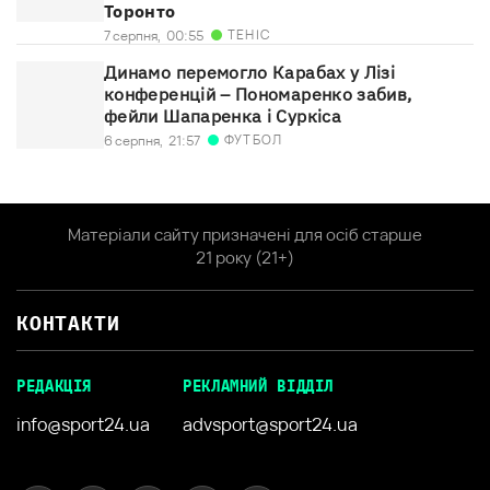
Торонто
ТЕНІС
7 серпня,
00:55
Динамо перемогло Карабах у Лізі
конференцій – Пономаренко забив,
фейли Шапаренка і Суркіса
ФУТБОЛ
6 серпня,
21:57
Матеріали сайту призначені для осіб старше
21 року (21+)
КОНТАКТИ
РЕДАКЦІЯ
РЕКЛАМНИЙ ВІДДІЛ
info@sport24.ua
advsport@sport24.ua