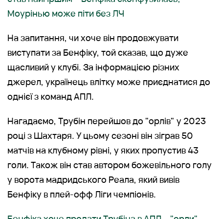
Моурінью може піти без ЛЧ
На запитання, чи хоче він продовжувати
виступати за Бенфіку, той сказав, що дуже
щасливий у клубі. За інформацією різних
джерел, українець влітку може приєднатися до
однієї з команд АПЛ.
Нагадаємо, Трубін перейшов до "орлів" у 2023
році з Шахтаря. У цьому сезоні він зіграв 50
матчів на клубному рівні, у яких пропустив 43
голи. Також він став автором божевільного голу
у ворота мадридського Реала, який вивів
Бенфіку в плей-офф Ліги чемпіонів.
Бенфіка хоче продати Трубіна в АПЛ – "орли"