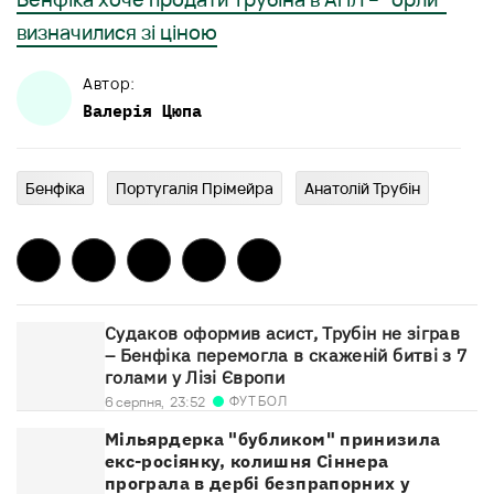
визначилися зі ціною
Автор:
Валерія
Цюпа
Бенфіка
Португалія Прімейра
Анатолій Трубін
Судаков оформив асист, Трубін не зіграв
– Бенфіка перемогла в скаженій битві з 7
голами у Лізі Європи
ФУТБОЛ
6 серпня,
23:52
Мільярдерка "бубликом" принизила
екс-росіянку, колишня Сіннера
програла в дербі безпрапорних у