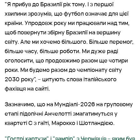
"Я прибув до Бразилії рік тому. І з першої
хвилини зрозумів, що футбол означає для цієї
країни. Упродовж року ми працювали над тим,
щоб повернути збірну Бразилії на вершину
світу. Але ми хочемо більшого. Більше перемог,
більше часу, більше роботи. Ми дуже раді
оголосити, що продовжимо разом ще чотири
роки. Ми будемо разом до чемпіонату світу
2030 року", – цитують слова італійського
фахівця на сайті.
Зазначимо, що на Мундіалі-2026 на груповому
етапі підопічні Анчелотті змагатимуться у
квартеті С з гаїті, Марокко і Шотландією.
"Гострі картузи" і "вампір" з Чернівців – яким був