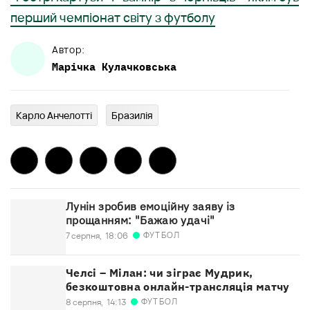
перший чемпіонат світу з футболу
Автор:
Марічка
Кулачковська
Карло Анчелотті
Бразилія
Лунін зробив емоційну заяву із
прощанням: "Бажаю удачі"
ФУТБОЛ
7 серпня,
18:06
Челсі – Мілан: чи зіграє Мудрик,
безкоштовна онлайн-трансляція матчу
ФУТБОЛ
8 серпня,
14:13