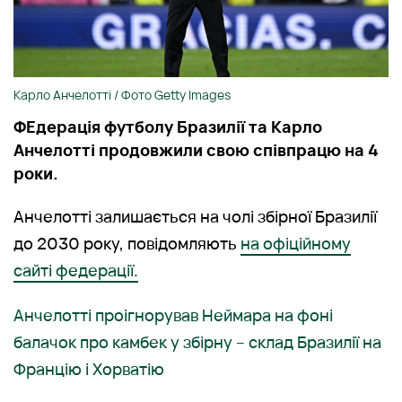
Карло Анчелотті / Фото Getty Images
ФЕдерація футболу Бразилії та Карло
Анчелотті продовжили свою співпрацю на 4
роки.
Анчелотті залишається на чолі збірної Бразилії
до 2030 року, повідомляють
на офіційному
сайті федерації.
Анчелотті проігнорував Неймара на фоні
балачок про камбек у збірну – склад Бразилії на
Францію і Хорватію