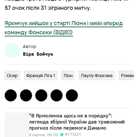
57 очок після 31 зіграного матчу.
Яремчук вийшов у старті Ліона і вивів вперед
команду Фонсеки (ВІДЕО)
Автор:
Віра
Бойчук
Осер
Франція Ліга 1
Ліон
Паулу Фонсека
Роман 
"В Ярмоленка щось не в порядку":
легенда збірної України дав тривожний
прогноз після перемоги Динамо
ФУТБОЛ
8 серпня,
08:00