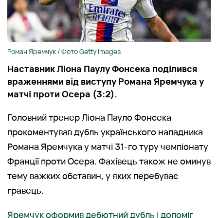
Роман Яремчук / Фото Getty Images
Наставник Ліона Паулу Фонсека поділився
враженнями від виступу Романа Яремчука у
матчі проти Осера (3:2).
Головний тренер Ліона Пауло Фонсека
прокоментував дубль українського нападника
Романа Яремчука у матчі 31-го туру чемпіонату
Франції проти Осера. Фахівець також не оминув
тему важких обставин, у яких перебуває
гравець.
Яремчук оформив дебютний дубль і допоміг