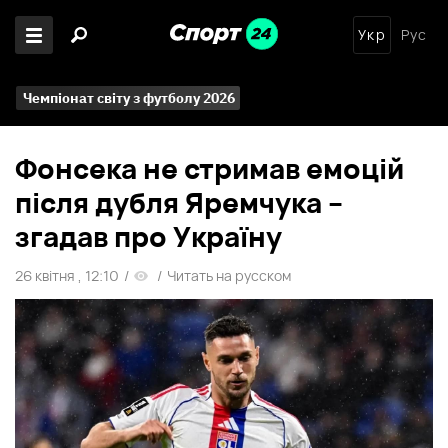
Укр
Рус
Чемпіонат світу з футболу 2026
Фонсека не стримав емоцій
після дубля Яремчука –
згадав про Україну
26 квітня , 12:10
/
/
Читать на русском