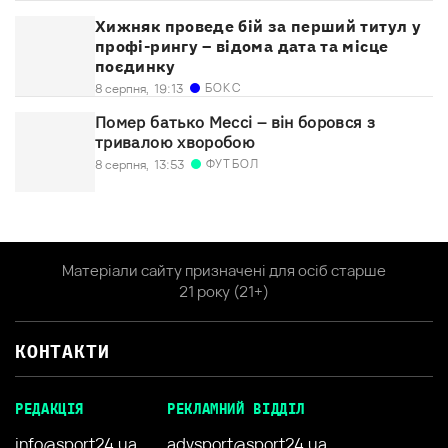
Хижняк проведе бій за перший титул у
профі-рингу – відома дата та місце
поєдинку
БОКС
8 серпня,
19:13
Помер батько Мессі – він боровся з
тривалою хворобою
ФУТБОЛ
8 серпня,
13:53
Матеріали сайту призначені для осіб старше
21 року (21+)
КОНТАКТИ
РЕДАКЦІЯ
РЕКЛАМНИЙ ВІДДІЛ
info@sport24.ua
advsport@sport24.ua