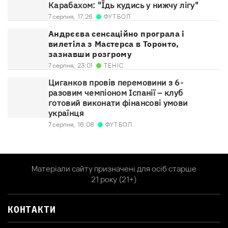
Карабахом: "Їдь кудись у нижчу лігу"
ФУТБОЛ
7 серпня,
17:26
Андрєєва сенсаційно програла і
вилетіла з Мастерса в Торонто,
зазнавши розгрому
ТЕНІС
7 серпня,
23:01
Циганков провів перемовини з 6-
разовим чемпіоном Іспанії – клуб
готовий виконати фінансові умови
українця
ФУТБОЛ
7 серпня,
16:08
Матеріали сайту призначені для осіб старше
21 року (21+)
КОНТАКТИ