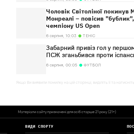
Чоловік Світоліної покинув 
Монреалі – повісив "бублик"
чемпіону US Open
6 серпня,
10:03
ТЕНІС
Забарний привіз гол у першом
ПСЖ зганьбився проти іспанс
6 серпня,
00:05
ФУТБОЛ
Якщо Ви виявили помилку на цій сторінці, виділіть її та натисніт
Матеріали сайту призначені для осіб старше 21 року (21+)
ВИДИ СПОРТУ
ПО