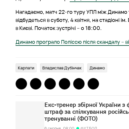
Нагадаємо, матч 22-го туру УПЛ між Динамо
відбудеться в суботу, 4 квітня, на стадіоні і
в Києві. Початок зустрічі – о 18:00.
Динамо програло Поліссю після скандалу – в
Карпати
Владислав Дубінчак
Динамо
Екс-тренер збірної України з
штраф за спілкування російс
тренуванні (ФОТО)
6 серпня,
08:00
ФУТБОЛ