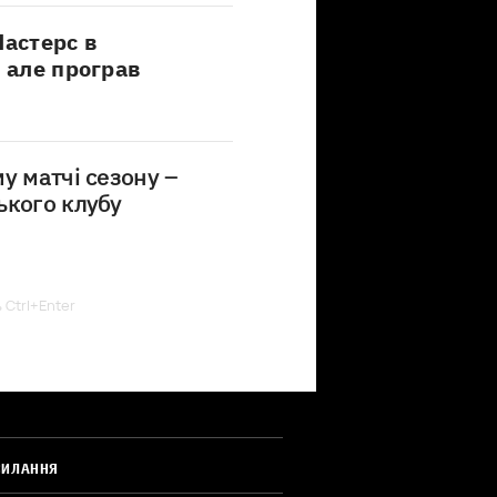
Мастерс в
, але програв
у матчі сезону –
ького клубу
ь Ctrl+Enter
СИЛАННЯ