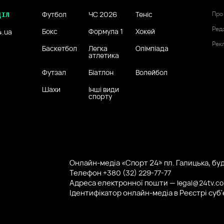
Футбол
ЧС 2026
Теніс
Про
ДІЛ
Ред
Бокс
Формула 1
Хокей
4.ua
Рек
Баскетбол
Легка
Олімпіада
атлетика
Футзал
Біатлон
Волейбол
Шахи
Інші види
спорту
Онлайн-медіа «Спорт 24» пл. Галицька, буд.
Телефон
+380 (32) 229-77-77
Адреса електронної пошти —
legal@24tv.c
Ідентифікатор онлайн-медіа в Реєстрі суб