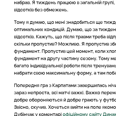
набрав. Я тиждень працюю в загальній групі
відсотків без обмежень.
Тому я думаю, що мені знадобиться ще тижд
оптимальних кондицій. Думаю, що за тиждень
відсотків. Кажуть, що після травми треба від
скільки пропустив? Можливо. Я пропустив з
фундамент. Пропустив цей момент, коли хлоп
фундамент на другу частину сезону. Тому м
багато індивідуальної роботи після тренуван
набрати свою максимальну форму, а там поб
Попередня гра з Карпатами завершилась нічи
зараз непроста, всі матчі важкі. Важко перем
добре обороняються й добре грають у футбо
Звісно, скучив. Хочеться вийти на поле якомо
Дубінчак у коментарі
офіційному сайту Дина