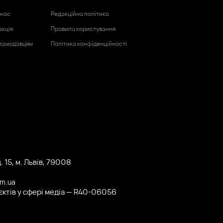
 нас
Редакційна політика
акція
Правила користування
ламодавцям
Політика конфіденційності
 15, м. Львів, 79008
om.ua
'єктів у сфері медіа — R40-06056