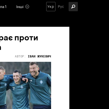
ла 1
Інші
Укр
Рус
грає проти
а
ІВАН
ЖУКЕВИЧ
АВТОР: