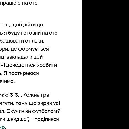
, працюю на сто
ень, щоб дійти до
 я буду готовий на сто
працювати стільки,
бори, де формується
ці закладали цей
ені доведеться зробити
ь. Я постараюся
ачимо.
єю 3:3... Кожна гра
агати, тому що зараз усі
л. Скучив за футболом?
га швидше", – поділився
мо
.