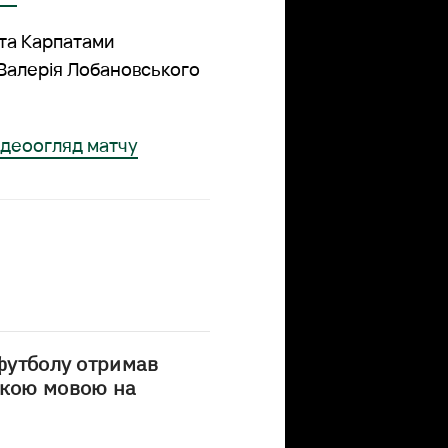
 та Карпатами
м. Валерія Лобановського
ідеоогляд матчу
 футболу отримав
ькою мовою на