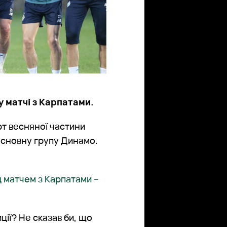
 матчі з Карпатами.
рт весняної частини
основну групу Динамо.
 матчем з Карпатами –
ції? Не сказав би, що