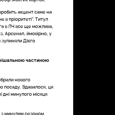
зробить акцент саме на
е в пріоритеті". Титул
га в ЛЧ все ще можлива,
з, Арсенал, ймовірно, у
и зупиняли Дієго
ирішальною частиною
обрали нового
ю посаду. Здавалося, ця
і дні минулого місяця
і з минулим сезоном