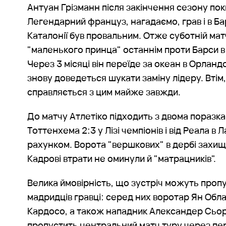
Антуан Грізманн після закінчення сезону пок
Легендарний француз, нагадаємо, грав і в Ба
Каталонії був провальним. Отже суботній мат
"маленького принца" останнім проти Барси в ч
Через 3 місяці він переїде за океан в Орландо
знову доведеться шукати заміну лідеру. Втім
справляється з цим майже завжди.
До матчу Атлетіко підходить з двома поразкам
Тоттенхема 2:3 у Лізі чемпіонів і від Реала в Л
рахунком. Ворота "вершкових" в дербі захищ
Кадрові втрати не оминули й "матрацників".
Велика ймовірність, що зустріч можуть пропу
мадридців гравці: серед них воротар Ян Обл
Кардосо, а також нападник Александер Сьо
пропустить центральний матч туру через пер