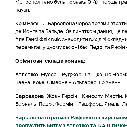
Метрополітано була поразка 0:4) і перша гра
паузи.
Крім Рафіньї, Барселона через травми втрат
де Йонга та Бальде. За винятком данця, це ве
Але Гансі Флік вміє знаходити вихід зі складн
перемагав у цьому сезоні без Педрі та Рафінь
Орієнтовні склади команд:
Атлетіко:
Муссо – Руджері, Ганцко, Ле Норма
Баена, Коке, Сімеоне – Альварес, Грізманн.
Барселона:
Жоан Гарсія – Канселу, Мартін, Ку
Берналь, Педрі, Фермін – Рашфорд, Ямаль, Л
Барселона втратила Рафінью на вирішальні
пропустить битву з Атлетіко та 1/4 Ліги че