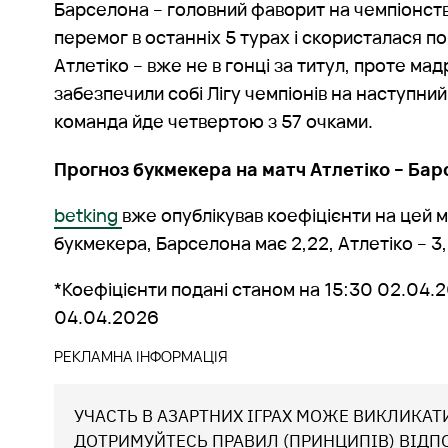
Барселона – головний фаворит на чемпіонст
перемог в останніх 5 турах і скористалася п
Атлетіко – вже не в гонці за титул, проте ма
забезпечили собі Лігу чемпіонів на наступни
команда йде четвертою з 57 очками.
Прогноз букмекера на матч Атлетіко – Барс
betking
вже опублікував коефіцієнти на цей м
букмекера, Барселона має 2,22, Атлетіко – 3,0
*Коефіцієнти подані станом на 15:30 02.04.
04.04.2026
УЧАСТЬ В АЗАРТНИХ ІГРАХ МОЖЕ ВИКЛИКАТ
ДОТРИМУЙТЕСЬ ПРАВИЛ (ПРИНЦИПІВ) ВІДП