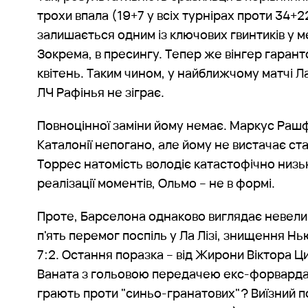
трохи впала (19+7 у всіх турнірах проти 34+2
залишається одним із ключових гвинтиків у ме
Зокрема, в пресингу. Тепер же вінгер гаран
квітень. Таким чином, у найближчому матчі Ла
ЛЧ Рафінья не зіграє.
Повноцінної заміни йому немає. Маркус Раш
Каталонії непогано, але йому не вистачає ст
Торрес натомість володіє катастофічно низ
реалізації моментів, Ольмо – не в формі.
Проте, Барселона однаково виглядає невели
п'ять перемог поспіль у Ла Лізі, знищення Н
7:2. Остання поразка – від Жирони Віктора Ц
Ваната з гольовою передачею екс-форварда
грають проти "синьо-гранатових"? Виїзний п