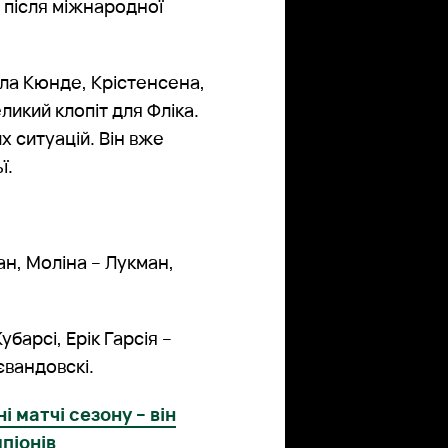
 після міжнародної
ила Кюнде, Крістенсена,
ликий клопіт для Фліка.
их ситуацій. Він вже
ї.
н, Моліна – Лукман,
барсі, Ерік Гарсія –
євандовскі.
 матчі сезону – він
мпіонів