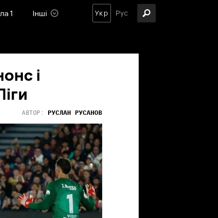
ла 1
Інші
Укр
Рус
нонс і
Ліги
РУСЛАН
РУСАНОВ
АВТОР: