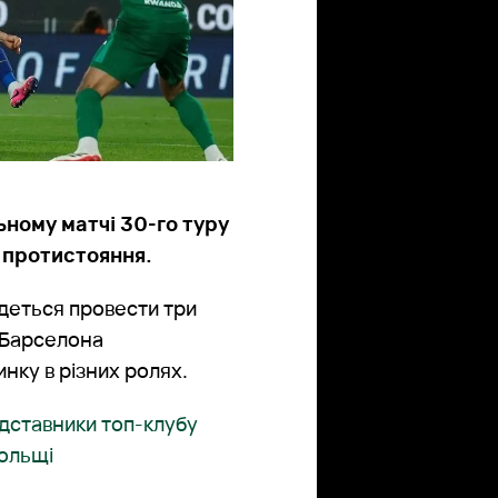
ьному матчі 30-го туру
о протистояння.
едеться провести три
а Барселона
инку в різних ролях.
дставники топ-клубу
Польщі