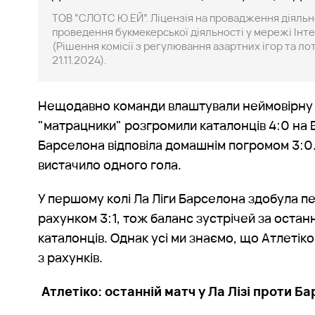
ТОВ “СЛОТС Ю.ЕЙ”. Ліцензія на провадження діяльнос
проведення букмекерської діяльності у мережі Інте
(Рішення комісії з регулювання азартних ігор та л
21.11.2024).
Нещодавно команди влаштували неймовірну ду
"матрацники" розгромили каталонців 4:0 на
Барселона відповіла домашнім погромом 3:0
вистачило одного гола.
У першому колі Ла Ліги Барселона здобула п
рахунком 3:1, тож баланс зустрічей за останн
каталонців. Однак усі ми знаємо, що Атлетік
з рахунків.
Атлетіко: останній матч у Ла Лізі проти Б