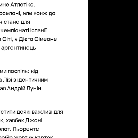
ине Атлетіко.
рселоні, але вояж до
ч стане для
емпіонаті Іспанії.
 Сіті, а Дієго Сімеоне
, аргентинець
и поспіль: від
а Лізі з ідентичним
ав Андрій Лунін.
стити деякі важливі для
ак, хавбек Джоні
рлот. Льоренте
ебір жовтих карток.