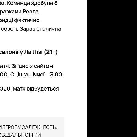
во. Команда здобула 5
оразками Реала.
дридці фактично
й сезон. Зараз столична
елона у Ла Лізі (21+)
атч. Згідно з сайтом
0. Оцінка нічиєї – 3,60.
2026, матч відбудеться
И ІГРОВУ ЗАЛЕЖНІСТЬ.
ОВІДАЛЬНОЇ ГРИ