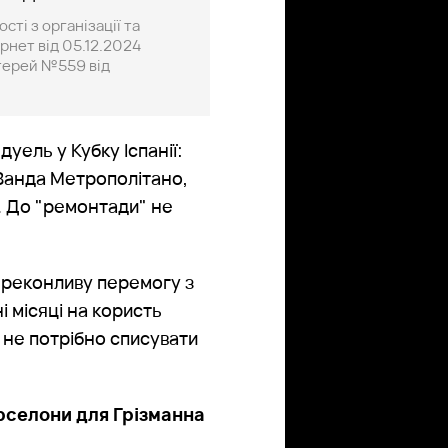
ті з організації та
рнет від 05.12.2024
отерей №559 від
ель у Кубку Іспанії:
 Ванда Метрополітано,
. До "ремонтади" не
ереконливу перемогу з
і місяці на користь
о не потрібно списувати
арселони для Грізманна