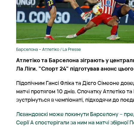
Барселона – Атлетіко / La Presse
Атлетіко та Барселона зіграють у централ
Ла Ліги. "Спорт 24" підготував анонс цьог
Підопічним Гансі Фліка та Дієго Сімеоне дов
матчі протягом 10 днів. Спочатку Атлетіко т
зустрінуться в чемпіонаті, підходячи до поєд
Лєвандовскі може покинути Барселону – пре
Серії А спостерігали за ним на матчі збірної 