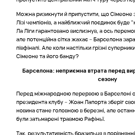
Можна ризикнути й припустити, що Сімеоне 
Лізі чемпіонів, а найближчий поєдинок буде "н
Ла Ліги гарантовано вислизнув, а ось перемо
але потенційна сітка жахає – Барселона зара
півфіналі. Але коли настільки грізні суперник
Сімеоне та його банду?
Барселона: неприємна втрата перед в
сезону
Перед міжнародною перервою в Барселоні 
президента клубу – Жоан Лапорта зберіг сво
новина стане головною в березні, але останн
були затьмарені травмою Рафіньї.
Так, результативність бразильця в порівнянн