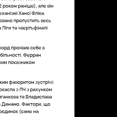
2 роком раніше), але він
ханізмі Хансі Фліка.
товано пропустить весь
 Ліги та чвертьфіналі
форд проявив себе в
абільності. Ферран
ьким показником
ким фаворитом зустрічі:
ьюкасла з ЛЧ з рахунком
иганкова та Владислава
 Динамо. Фактори, що
оєдинок (саме на