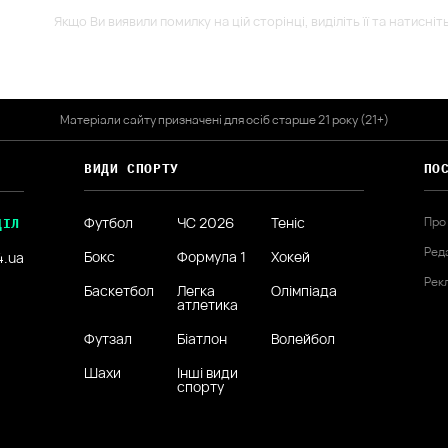
Якщо Ви виявили помилку на цій сторінці, виділіть її та натисніт
Матеріали сайту призначені для осіб старше 21 року (21+)
ВИДИ СПОРТУ
ПО
Футбол
ЧС 2026
Теніс
Про
ДІЛ
Ред
Бокс
Формула 1
Хокей
4.ua
Рек
Баскетбол
Легка
Олімпіада
атлетика
Футзал
Біатлон
Волейбол
Шахи
Інші види
спорту