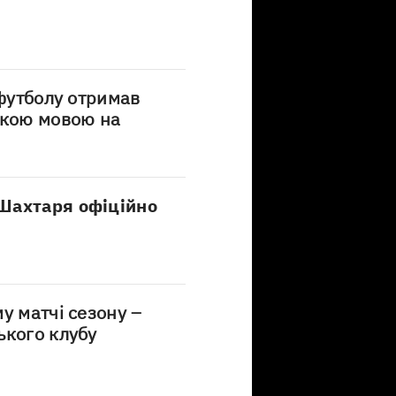
 футболу отримав
ькою мовою на
Шахтаря офіційно
у матчі сезону –
ького клубу