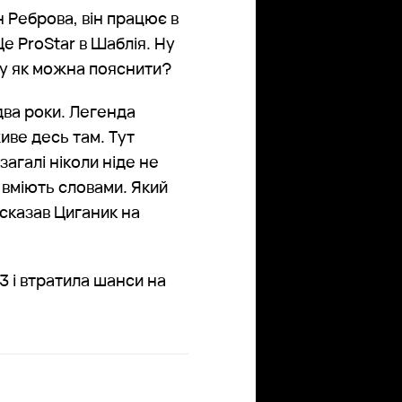
 Реброва, він працює в
 Це ProStar в Шаблія. Ну
Ну як можна пояснити?
два роки. Легенда
живе десь там. Тут
загалі ніколи ніде не
 вміють словами. Який
сказав Циганик на
3 і втратила шанси на