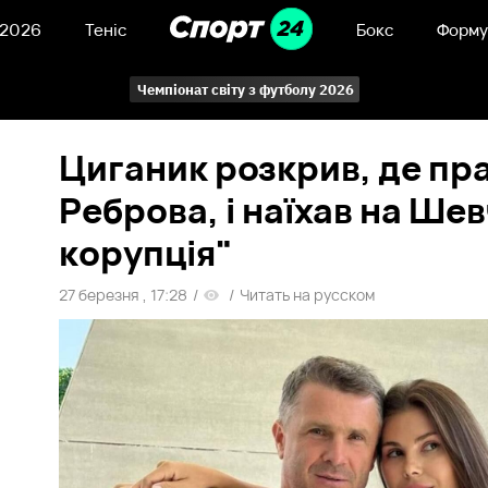
 2026
Теніс
Бокс
Форму
Чемпіонат світу з футболу 2026
Циганик розкрив, де пр
Реброва, і наїхав на Ше
корупція"
27 березня , 17:28
/
/
Читать на русском