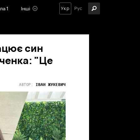
ла 1
Інші
Укр
Рус
ацює син
вченка: "Це
ІВАН
ЖУКЕВИЧ
АВТОР: