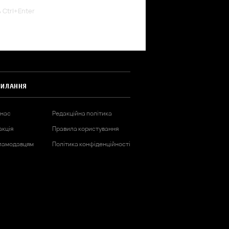
ь Ctrl+Enter
СИЛАННЯ
 нас
Редакційна політика
акція
Правила користування
ламодавцям
Політика конфіденційності