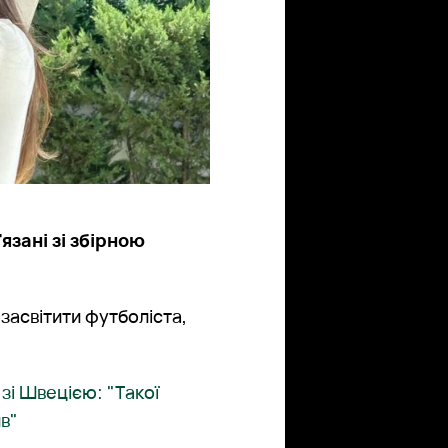
язані зі збірною
 засвітити футболіста,
зі Швецією: "Такої
ив"