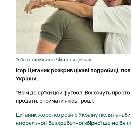
Ребров з дружиною / Фото з соцмереж
Ігор Циганик розкрив цікаві подробиці, пов'
України.
"Всім до ср*ки цей футбол. Всі хочуть просто
продати, отримати якісь гроші.
Циганик жорстко розніс Україну після ганьби 
аморальної і безхребетної збірної ще не бач