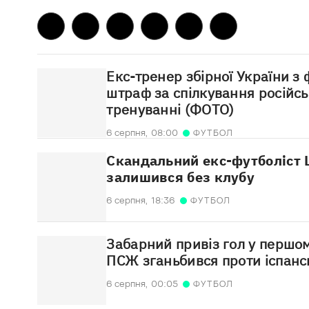
Екс-тренер збірної України з
штраф за спілкування російс
тренуванні (ФОТО)
6 серпня,
08:00
ФУТБОЛ
Скандальний екс-футболіст 
залишився без клубу
6 серпня,
18:36
ФУТБОЛ
Забарний привіз гол у першом
ПСЖ зганьбився проти іспанс
6 серпня,
00:05
ФУТБОЛ