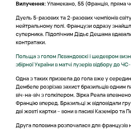
Вилучення:
Упамекано, 55 (Франція, пряма 
Дуель 5-разових та 2-разових чемпіонів світ
нейтральному полі. Французи одразу знайшл
суперника. Підопічним Дідьє Дешама вдавали
контратаки.
Польща з голом Лєвандовскі і шедевром виз
збірної України в матчі лузерів відбору до Ч
Одна з таких призвела до гола вже у середин
Дембеле розрізав захист бразильців одним п
віч-на-віч з голкіпером. Зірка Реала впевнено
Францію вперед. Бразильці ж відповідали гр
дві жовті картки – вони в пасиві Каземіро та 
Друга половина розпочалася для французів 