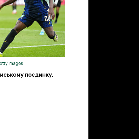
Getty Images
ариському поєдинку.