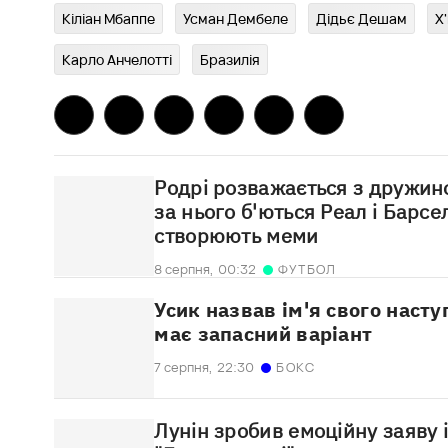
Кіліан Мбаппе
Усман Дембеле
Дідьє Дешам
Х
Карло Анчелотті
Бразилія
Родрі розважається з дружино
за нього б'ються Реал і Барс
створюють меми
8 серпня,
00:32
ФУТБОЛ
Усик назвав ім'я свого наст
має запасний варіант
7 серпня,
22:30
БОКС
Лунін зробив емоційну заяву 