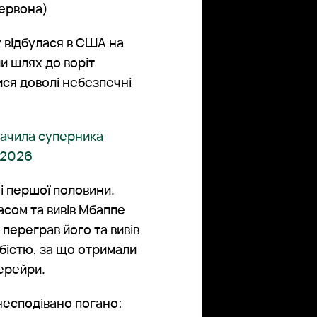
червона)
у відбулася в США на
и шлях до воріт
ся доволі небезпечні
начила суперника
С-2026
і першої половини.
асом та вивів Мбаппе
 переграв його та вивів
убістю, за що отримали
Перейри.
несподівано погано: