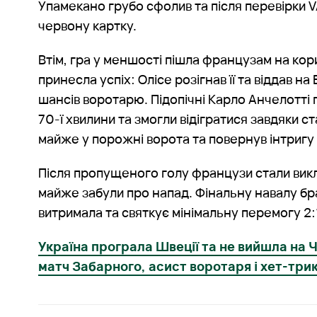
Упамекано грубо сфолив та після перевірки 
червону картку.
Втім, гра у меншості пішла французам на кор
принесла успіх: Олісе розігнав її та віддав на
шансів воротарю. Підопічні Карло Анчелотті
70-ї хвилини та змогли відігратися завдяки с
майже у порожні ворота та повернув інтригу 
Після пропущеного голу французи стали вик
майже забули про напад. Фінальну навалу бр
витримала та святкує мінімальну перемогу 2:
Україна програла Швеції та не вийшла на
матч Забарного, асист воротаря і хет-тр