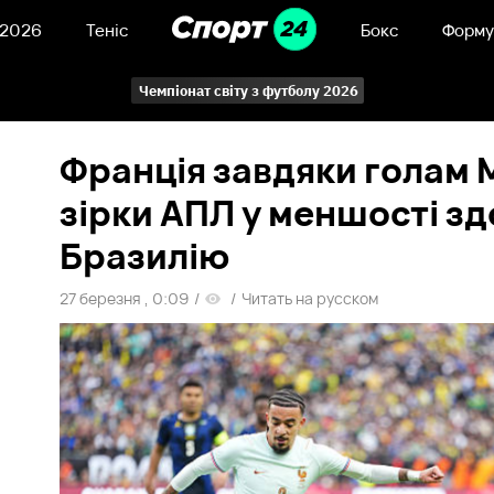
 2026
Теніс
Бокс
Форму
Чемпіонат світу з футболу 2026
Франція завдяки голам 
зірки АПЛ у меншості з
Бразилію
27 березня , 0:09
/
/
Читать на русском