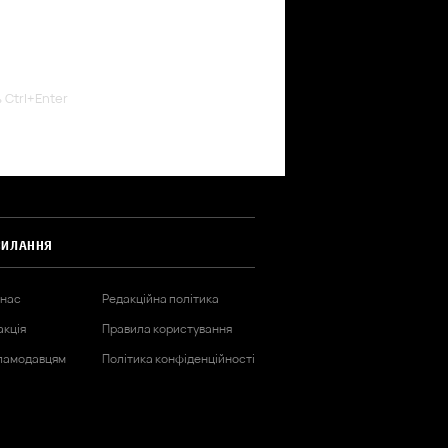
ь Ctrl+Enter
СИЛАННЯ
 нас
Редакційна політика
акція
Правила користування
ламодавцям
Політика конфіденційності