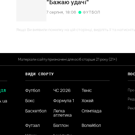
"Бажаю удачі"
7 серпня,
18:06
ФУТБОЛ
Якщо Ви виявили помилку на цій сторінці, виділіть її та натисніт
Матеріали сайту призначені для осіб старше 21 року (21+)
ВИДИ СПОРТУ
ПО
Футбол
ЧС 2026
Теніс
Про
ДІЛ
Ред
Бокс
Формула 1
Хокей
4.ua
Рек
Баскетбол
Легка
Олімпіада
атлетика
Футзал
Біатлон
Волейбол