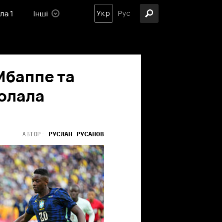
ла 1
Інші
Укр
Рус
Мбаппе та
долала
РУСЛАН
РУСАНОВ
АВТОР: