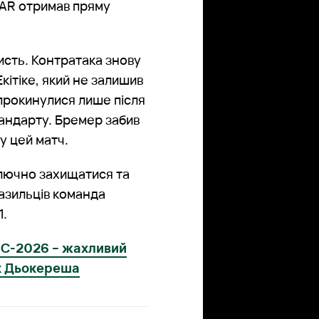
VAR отримав пряму
исть. Контратака знову
 Екітіке, який не залишив
 прокинулися лише після
тандарту. Бремер забив
у цей матч.
лючно захищатися та
азильців команда
1.
 ЧС-2026 – жахливий
ик Дьокереша