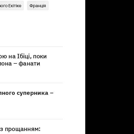
'юго Екітіке
Франція
ю на Ібіці, поки
елона – фанати
упного суперника –
із прощанням: