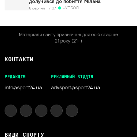
долучився до побиття Мілана
ФУТБОЛ
8 серпня,
17:07
Матеріали сайту призначені для осіб старше
21 року (21+)
КОНТАКТИ
РЕДАКЦІЯ
РЕКЛАМНИЙ ВІДДІЛ
info@sport24.ua
advsport@sport24.ua
ВИДИ СПОРТУ