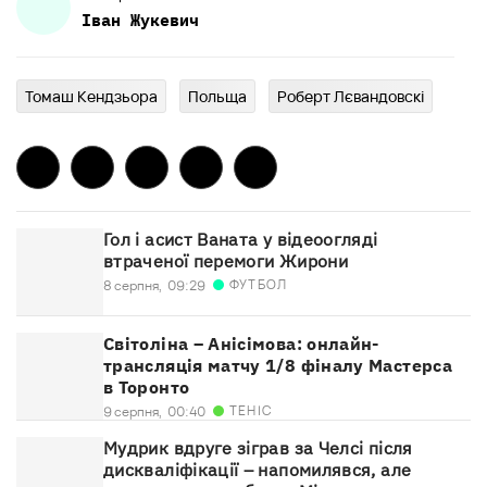
Іван
Жукевич
Томаш Кендзьора
Польща
Роберт Лєвандовскі
Гол і асист Ваната у відеоогляді
втраченої перемоги Жирони
ФУТБОЛ
8 серпня,
09:29
Світоліна – Анісімова: онлайн-
трансляція матчу 1/8 фіналу Мастерса
в Торонто
ТЕНІС
9 серпня,
00:40
Мудрик вдруге зіграв за Челсі після
дискваліфікації – напомилявся, але