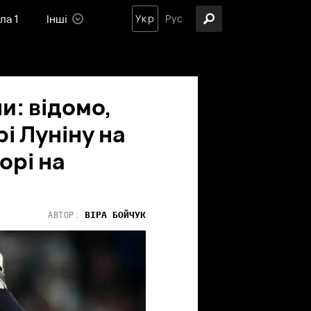
ла 1
Інші
Укр
Рус
и: відомо,
і Луніну на
орі на
ВІРА
БОЙЧУК
АВТОР: