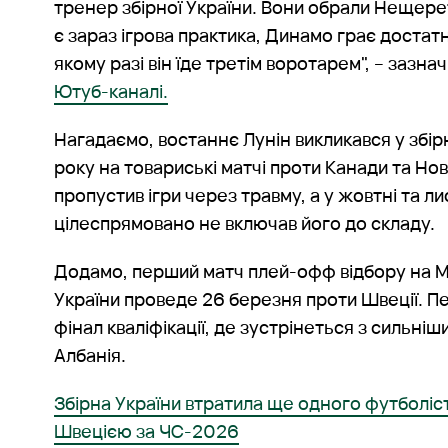
тренер збірної України. Вони обрали Нещере
є зараз ігрова практика, Динамо грає достат
якому разі він їде третім воротарем", – зазн
Ютуб-каналі.
Нагадаємо, востаннє Лунін викликався у збір
року на товариські матчі проти Канади та Ново
пропустив ігри через травму, а у жовтні та л
цілеспрямовано не включав його до складу.
Додамо, перший матч плей-офф відбору на М
України проведе 26 березня проти Швеції. 
фінал кваліфікації, де зустрінеться з сильніш
Албанія.
Збірна України втратила ще одного футболіс
Швецією за ЧС-2026