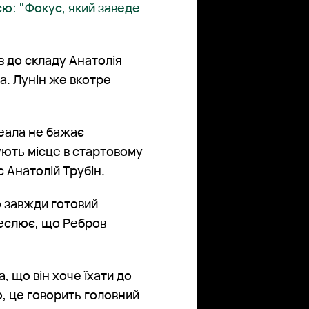
ю: "Фокус, який заведе
 до складу Анатолія
а. Лунін же вкотре
Реала не бажає
ують місце в стартовому
 Анатолій Трубін.
о завжди готовий
креслює, що Ребров
, що він хоче їхати до
рю, це говорить головний