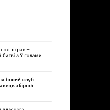
 не зіграв –
 битві з 7 голами
на інший клуб
авець збірної
я власного