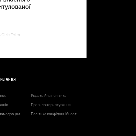
итулованої
ь Ctrl+Enter
СИЛАННЯ
 нас
Редакційна політика
акція
Правила користування
ламодавцям
Політика конфіденційності