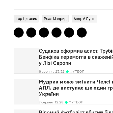
Ігор Циганик
Реал Мадрид
Андрій Лунін
Судаков оформив асист, Трубін
Бенфіка перемогла в скаженій
у Лізі Європи
6 серпня,
23:52
ФУТБОЛ
Мудрик може змінити Челсі 
АПЛ, де виступає ще один гр
України
7 серпня,
12:28
ФУТБОЛ
Відомий футболіст вбитий біл