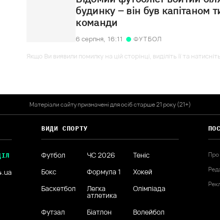
будинку – він був капітаном т
команди
6 серпня,
16:11
ФУТБОЛ
Якщо Ви виявили помилку на цій сторінці, виділіть її та натисніт
Матеріали сайту призначені для осіб старше 21 року (21+)
ВИДИ СПОРТУ
ПО
Футбол
ЧС 2026
Теніс
Про
ДІЛ
Ред
Бокс
Формула 1
Хокей
4.ua
Рек
Баскетбол
Легка
Олімпіада
атлетика
Футзал
Біатлон
Волейбол