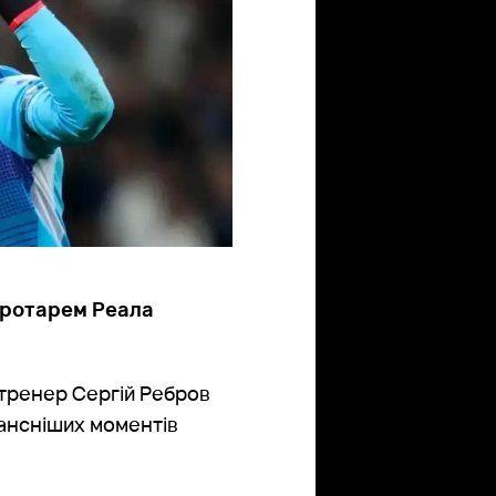
воротарем Реала
 тренер Сергій Ребров
нансніших моментів