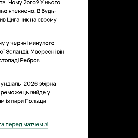
та. Чому його? У нього
ньо впевнено. В будь-
ачив Циганик на своєму
ну у червні минулого
ї Зеландії. У вересні він
истопаді Ребров
ундіаль-2026 збірна
Переможець вийде у
им із пари Польща –
та перед матчем зі