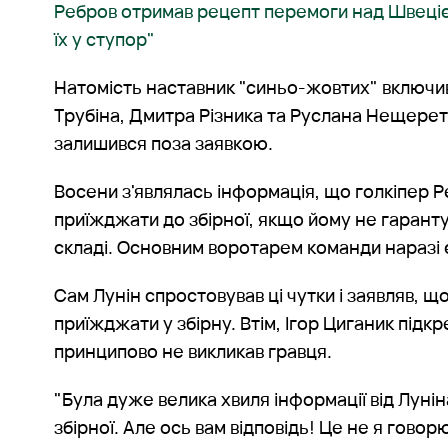
Ребров отримав рецепт перемоги над Швеціє
їх у ступор"
Натомість наставник "синьо-жовтих" включив
Трубіна, Дмитра Різника та Руслана Нещерет
залишився поза заявкою.
Восени з'являлась інформація, що голкіпер 
приїжджати до збірної, якщо йому не гарант
складі. Основним воротарем команди наразі є
Сам Лунін спростовував ці чутки і заявляв, щ
приїжджати у збірну. Втім, Ігор Циганик під
принципово не викликав гравця.
"Була дуже велика хвиля інформації від Луніна
збірної. Але ось вам відповідь! Це не я гово