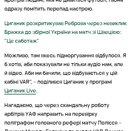
одразу помітить перепад настрою.
Циганик розкритикував Реброва через невиклик
Бражка до збірної України на матч зі Швецією:
"Це саботаж"
Можливо, там якесь підморгування відбулося. Я
б хотів, аби показували не тільки аудіо нам, але
й відео. Аби ми бачили, що відбувається у цій
кабіні VAR", – поділився Циганик у програмі
Циганик Live
.
Нагадаємо, що через скандальну роботу
арбітрів УАФ направить на перевірку
поліграфом головного рефері матчу Полісся –