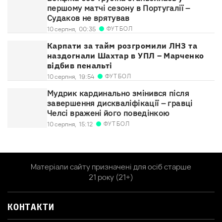
першому матчі сезону в Португалії –
Судаков не врятував
ФУТБОЛ
10 серпня,
00:35
Карпати за тайм розгромили ЛНЗ та
наздогнали Шахтар в УПЛ – Марченко
відбив пенальті
ФУТБОЛ
10 серпня,
19:54
Мудрик кардинально змінився після
завершення дискваліфікації – гравці
Челсі вражені його поведінкою
ФУТБОЛ
10 серпня,
15:12
Матеріали сайту призначені для осіб старше
21 року (21+)
КОНТАКТИ