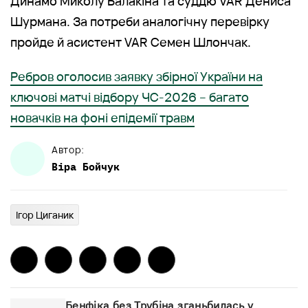
Динамо Миколу Балакіна та суддю VAR Дениса
Шурмана. За потреби аналогічну перевірку
пройде й асистент VAR Семен Шлончак.
Ребров оголосив заявку збірної України на
ключові матчі відбору ЧС-2026 – багато
новачків на фоні епідемії травм
Автор:
Віра
Бойчук
Ігор Циганик
Бенфіка без Трубіна зганьбилась у