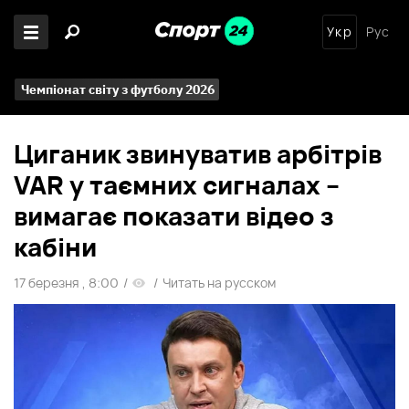
Укр
Рус
Чемпіонат світу з футболу 2026
Циганик звинуватив арбітрів
VAR у таємних сигналах –
вимагає показати відео з
кабіни
17 березня , 8:00
/
/
Читать на русском