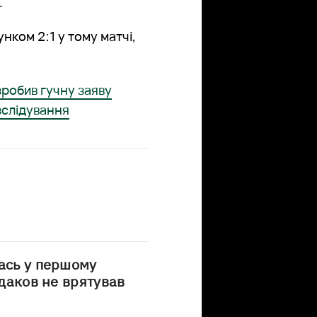
.
нком 2:1 у тому матчі,
зробив гучну заяву
зслідування
лась у першому
удаков не врятував