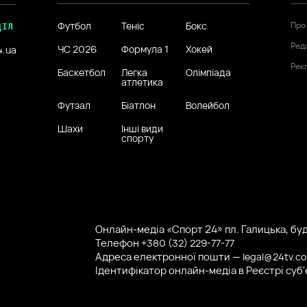
Футбол
Теніс
Бокс
Про
ДІЛ
Ред
ЧС 2026
Формула 1
Хокей
4.ua
Рек
Баскетбол
Легка
Олімпіада
атлетика
Футзал
Біатлон
Волейбол
Шахи
Інші види
спорту
Онлайн-медіа «Спорт 24» пл. Галицька, буд.
Телефон
+380 (32) 229-77-77
Адреса електронної пошти —
legal@24tv.c
Ідентифікатор онлайн-медіа в Реєстрі суб