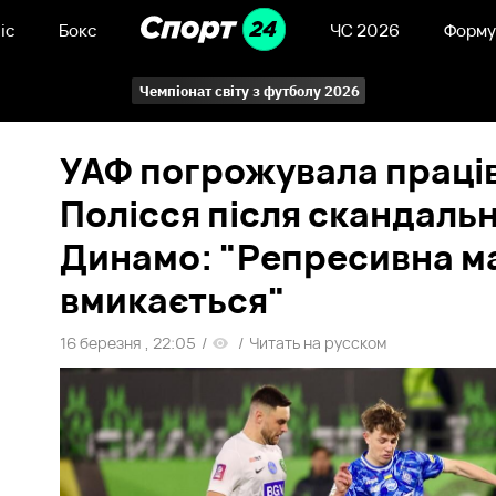
іс
Бокс
ЧС 2026
Форму
Чемпіонат світу з футболу 2026
УАФ погрожувала праці
Полісся після скандальн
Динамо: "Репресивна 
вмикається"
16 березня , 22:05
/
/
Читать на русском