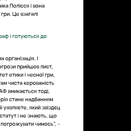
ика Полісся і вона
гри. Це взагалі
раф і готуються до
а організація. І
погрози прийшов лист,
ет етики і чесної гри,
там чиста керованість
АФ вмикається тоді,
орія стане надбанням
бі уявляєте, який звіздєц
статут і не знають, що
 погрожувати чимось", –