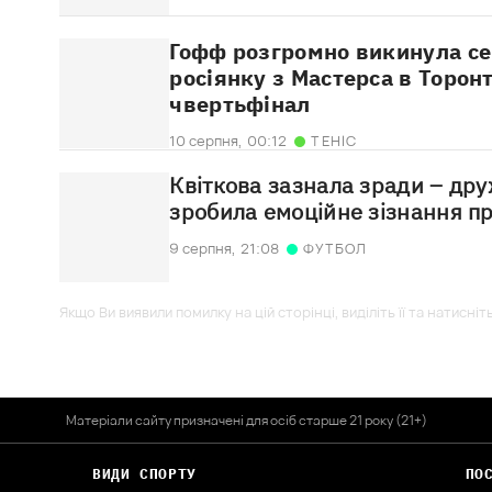
Гофф розгромно викинула се
росіянку з Мастерса в Торонт
чвертьфінал
10 серпня,
00:12
ТЕНІС
Квіткова зазнала зради – др
зробила емоційне зізнання п
9 серпня,
21:08
ФУТБОЛ
Якщо Ви виявили помилку на цій сторінці, виділіть її та натисніт
Матеріали сайту призначені для осіб старше 21 року (21+)
ВИДИ СПОРТУ
ПО