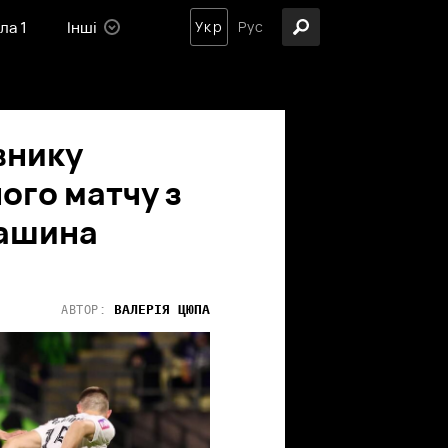
ла 1
Інші
Укр
Рус
внику
ого матчу з
машина
ВАЛЕРІЯ
ЦЮПА
АВТОР: