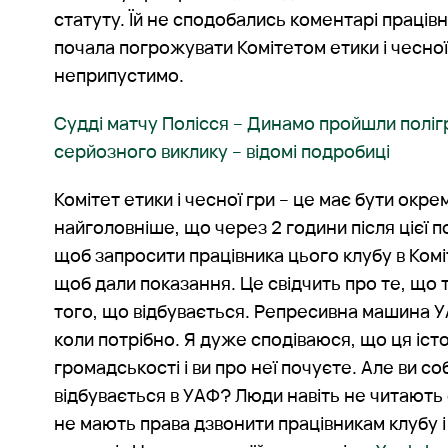
статуту. Їй не сподобались коментарі працівн
почала погрожувати Комітетом етики і чесної 
неприпустимо.
Судді матчу Полісся – Динамо пройшли поліг
серйозного виклику – відомі подробиці
Комітет етики і чесної гри – це має бути окрем
найголовніше, що через 2 години після цієї 
щоб запросити працівника цього клубу в Коміт
щоб дали показання. Це свідчить про те, що 
того, що відбувається. Репресивна машина У
коли потрібно. Я дуже сподіваюся, що ця іст
громадськості і ви про неї почуєте. Але ви со
відбувається в УАФ? Люди навіть не читають 
не мають права дзвонити працівникам клубу і