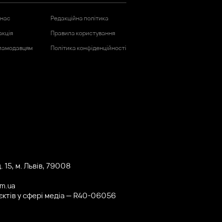
 нас
Редакційна політика
акція
Правила користування
ламодавцям
Політика конфіденційності
 15, м. Львів, 79008
om.ua
'єктів у сфері медіа — R40-06056