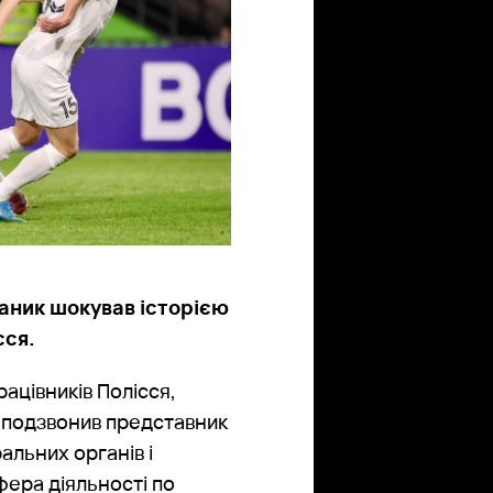
ганик шокував історією
сся.
ацівників Полісся,
, подзвонив представник
альних органів і
сфера діяльності по