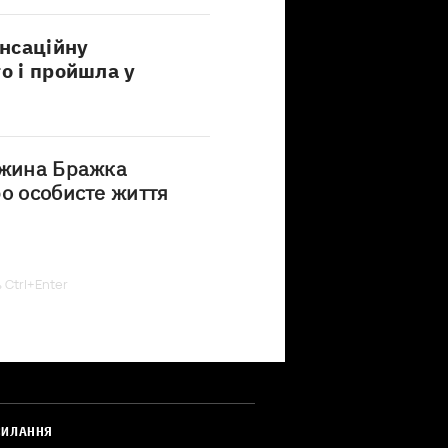
нсаційну
о і пройшла у
ужина Бражка
ро особисте життя
ь Ctrl+Enter
СИЛАННЯ