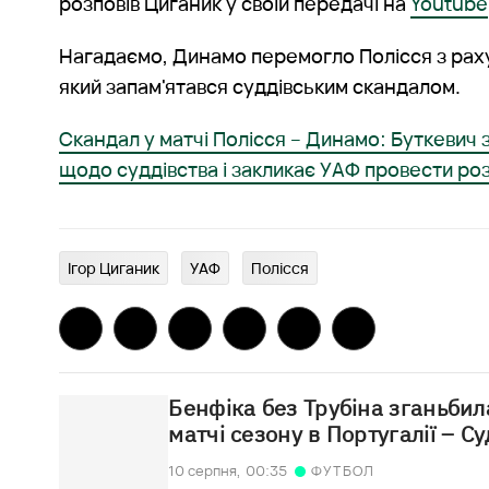
розповів Циганик у своїй передачі на
Youtube
Нагадаємо, Динамо перемогло Полісся з раху
який запам'ятався суддівським скандалом.
Скандал у матчі Полісся – Динамо: Буткевич 
щодо суддівства і закликає УАФ провести ро
Ігор Циганик
УАФ
Полісся
Бенфіка без Трубіна зганьби
матчі сезону в Португалії – С
10 серпня,
00:35
ФУТБОЛ